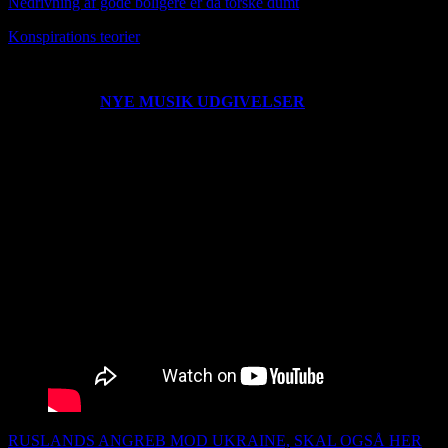
Nedrivning af gode boligere er da torske dumt
Konspirat
ions teorier
0203221235
NYE MUSIK UDGIVELSER
Der er udgivet en ny
single her den 260222
RUSLANDS ANGREB MOD UKRAINE, SKAL OGSÅ HER