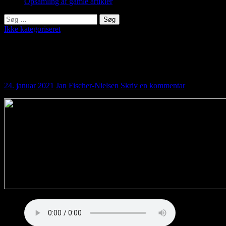
Opsamling af gamle artikler
Søg
efter:
Ikke kategoriseret
463 171010 Fusion mellem dance og noget
klassisk
24. januar 2021
Jan Fischer-Nielsen
Skriv en kommentar