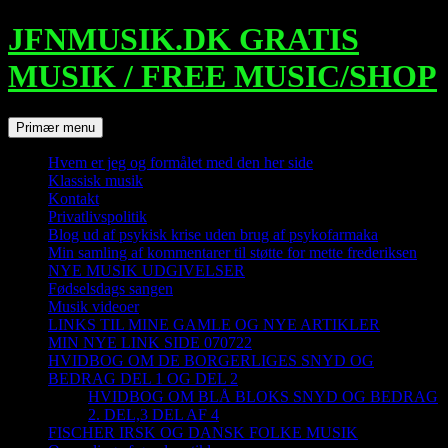
Hop
JFNMUSIK.DK GRATIS
til
indhold
MUSIK / FREE MUSIC/SHOP
Søg
Primær menu
Hvem er jeg og formålet med den her side
Klassisk musik
Kontakt
Privatlivspolitik
Blog ud af psykisk krise uden brug af psykofarmaka
Min samling af kommentarer til støtte for mette frederiksen
NYE MUSIK UDGIVELSER
Fødselsdags sangen
Musik videoer
LINKS TIL MINE GAMLE OG NYE ARTIKLER
MIN NYE LINK SIDE 070722
HVIDBOG OM DE BORGERLIGES SNYD OG
BEDRAG DEL 1 OG DEL 2
HVIDBOG OM BLÅ BLOKS SNYD OG BEDRAG
2. DEL,3 DEL AF 4
FISCHER IRSK OG DANSK FOLKE MUSIK