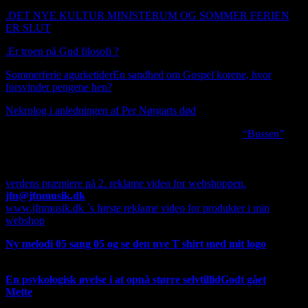
.
DET NYE KULTUR MINISTERUM OG SOMMER FERIEN
ER SLUT
.
Er troen på Gud filosofi ?
Sommerferie agurketider
En sandhed om Gospel korene, hvor
forsvinder pengene hen?
Nekrolog i anledningen af Per Nørgarts død
I anledningen af Per Nørgards død udgiver jeg sangen
“Bussen”
Hvis du ser oppe i venstre hjørne på en computer, er der
mulighed for at oversætte min side til alverdens sprog, dog med
Google, men dog forståeligt.
verdens præmiere på 2. reklame video for webshoppen.
jfn@jfnmusik.dk
www.jfnmusik.dk ´s første reklame video for produkter i min
webshop
Ny melodi 05 sang 05 og se den nye T shirt med mit logo
T
shirten kommer ikke i produktion foreløbig.
En psykologisk øvelse i at opnå større selvtillid
Godt gået
Mette
fortsat fra Facebook 220321 i anledningen af
oplukningen forår 2021