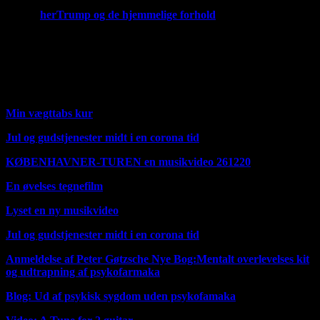
Hvis du vil læse om hvad jeg mener om medicin og spiritualitet
så læs
her
Trump og de hjemmelige forhold
https://youtu.be/JNd2MYwyFJI
Her over er det Fischer og Weirsøes bidrag til Corona
situationen. udgivet i foråret 2020.
Min e mail er
janfn@icloud.com
Min vægttabs kur
Jul og gudstjenester midt i en corona tid
KØBENHAVNER-TUREN en musikvideo 261220
En øvelses tegnefilm
Lyset en ny musikvideo
Jul og gudstjenester midt i en corona tid
Anmeldelse af Peter Gøtzsche Nye Bog:Mentalt overlevelses kit
og udtrapning af psykofarmaka
Blog: Ud af psykisk sygdom uden psykofamaka