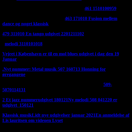
Her er en godnat melodi udgivet 270121:
461 1510100959
Et nyt stykke musik er udgivet:
463 171010 Fusion mellem
dance og noget klassisk
udgivet 2401211436
479 311010 En tango udgivet 2201211102
Udgivet i dag 210121
melodi 3110101018
Vejret i København er til en mol blues udgivet i dag den 19
Januar
.
Nyt nummer: Metal musik 507 160713
Honning for
øregangene
Et fedt stille og roligt nummer. Udgivet den 180121
509-
5070114131
2 Et jazz nummerudgivet 180121
Ny melodi 508 041220 er
udgivet 150121
Klassisk musik
Lidt nye udgivelser januar 2021
En anmeldelse af
Lis lauritsen om videoen Lyset
Hvis du vil høre mere musik så scroll ned ad siden, der ligger