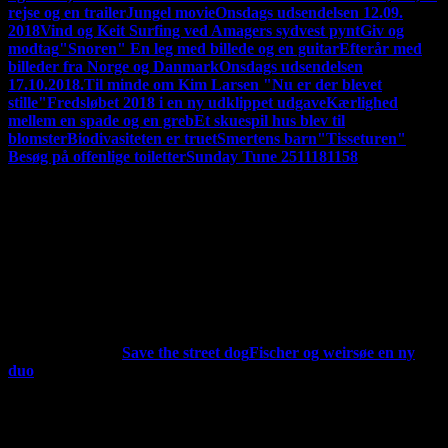
rejse og en trailer
Jungel movie
Onsdags udsendelsen 12.09.
2018
Vind og Keit Surfing ved Amagers sydvest pynt
Giv og
modtag
"Snoren" En leg med billede og en guitar
Efterår med
billeder fra Norge og Danmark
Onsdags udsendelsen
17.10.2018.
Til minde om Kim Larsen "Nu er der blevet
stille"
Fredsløbet 2018 i en ny udklippet udgave
Kærlighed
mellem en spade og en greb
Et skuespil hus blev til
blomster
Biodivasiteten er truet
Smertens barn
"Tisseturen"
Besøg på offenlige toiletter
Sunday Tune 2511181158
HVAD JEG LAVER LIGE NU:
Jeg udgiver snart en video med
en kalvakade af video klip fra mine videoer i 2020
Jeg skriver på
min blog. Indspiller musik. Jeg har fået bedre video redigerings
udstyr, mere computer kræft, så nu vil jeg kunne lave flotter
videoer håber jeg. Der kommer flere indlæg og man kan
sagtens komme med kommentarer, hvis man har lyst til
det.
"Fischer og Weirsøe lavede en live udsendelse på Facebook,
men desværre komme det til at ligge ned
Jeg har udgivet 18
ældre melodier. Se under Min musik.
Sådan er status lige
nu:
ARTIKLER:
Save the street dog
Fischer og weirsøe en ny
duo
CD UDGIVELSE:
Jeg udgav for en 8-9 år siden en CD med
gruppen IB kaldte jeg havde tænkt at udgive et interview men
det er ikke sikkert at det udkommer
ANDRE SAMSPILS
PARTNER
Jeg spiller sammen med en veninde, der spiller
klarinet og vi håber også at på et tidspunkt I vil opleve os.Vi