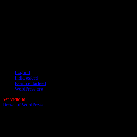
jazz, billeder, nye positive tanke mønstre,
artikler,Irsk musik. Mette Frederiksen,
Save The street dog, irsk session, Video,
Livet på landet, kunst, foto, film, kat,
sommerbilleder, karneval, Kongenshave,
ølejr, dukke film, Kim Larsen, blomster,
Biodivasitet, Offenlige toiletter, skuespil,
dyr, natur, klima, spiritualitet
Log ind
Indlægsfeed
Kommentarfeed
WordPress.org
Set Vidio id
Drevet af WordPress