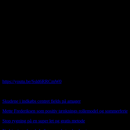
ØVERST I HOVEDE MENUEN.
Velcome to my foreign visitors. On this site, it is possible to have my
pages translated into almost any language in the world. Go to " G
Vælg sprog " and find the language of your Country. I'm sure you
can easily find articles that are also of interest to you. If you are on a
mobil phone then you had to scroll down to the bottom to find the
translation option. Its great that you visit my site and hope you find
yourself comfortable and you are welcome to write comments on
my articles and music.
Opdateret: 07012024 Jeg er ikke perfekt, men er god nok som den
jeg er og det er du også. Brug det af det du kan bruge og smid resten
væk
https://youtu.be/Ssld6RRCmW0
HER OVER NY MUSIK VIDEO SUNDAY TUNE
Skudene i indkøbs centret fields på amager
Mette Frederiksen som positiv tænknings rollemodel og sommerferie
Stop rygning på en super let og gratis metode