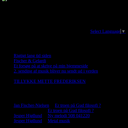
Translator/oversættelse. The page can be
translated in any language at the earth
Select Language
▼
Nye indlæg
Rigtigt lang tid siden
20. april 2026
Fischer & Gelardi
28. august 2023
Et forsøg på at skrive på min hjemmeside
21. december 2022
2. sending af musik bliver nu sendt ud i verden
5. december
2022
TILLYKKE METTE FREDERIKSEN
2. november 2022
Nye kommentar
Jan Fischer-Nielsen
til
Er troen på Gud filosofi ?
Jesper Hjøllund
til
Er troen på Gud filosofi ?
Jesper Hjøllund
til
Ny melodi 508 041220
Jesper Hjøllund
til
Metal musik