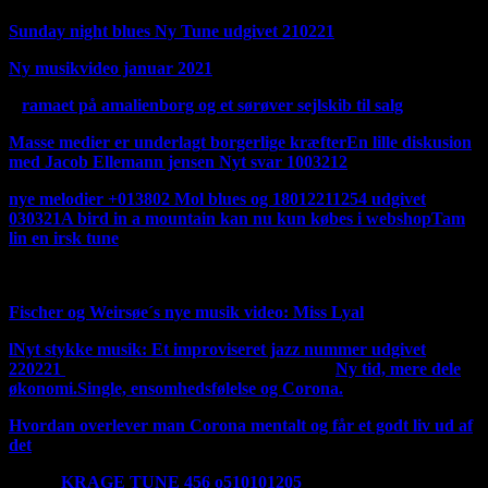
Sunday night blues Ny Tune udgivet 210221
Ny musikvideo januar 2021
D
ramaet på amalienborg og et sørøver sejlskib til salg
Masse medier er underlagt borgerlige kræfter
En lille diskusion
med Jacob Ellemann jensen Nyt svar 100321
2
nye melodier +013802 Mol blues og 18012211254 udgivet
030321
A bird in a mountain kan nu kun købes i webshop
Tam
lin en irsk tune
Ny irsk tune 270221
Fischer og Weirsøe´s nye musik video: Miss Lyal
l
Nyt stykke musik: Et improviseret jazz nummer udgivet
220221
Jeg har ændret mit logo til det gamle
Ny tid, mere dele
økonomi.
Single, ensomhedsfølelse og Corona.
Hvordan overlever man Corona mentalt og får et godt liv ud af
det
Her er
KRAGE TUNE 456 o510101205
Udgivet 280121