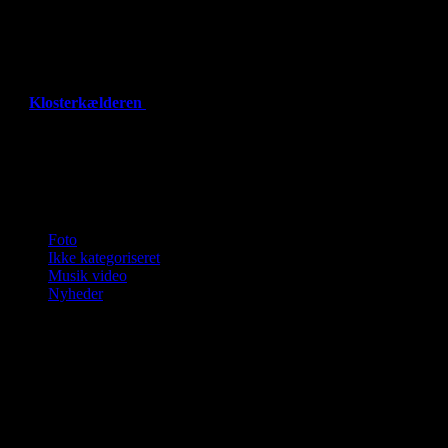
spiller de traditionelle jazz ting og jeg er begyndt også at spille
med Violin Ole, vi spiller jazz
MUSICALS
Jeg arbejder på at
lave en musical, som vil blive sendt ud som en større musikvideo
måske i flere afsnit.
IRSK
Jeg spiller lidt irsk med nogle meget
dygtige unge mennesker i Roskilde ca. 1 gang om måneden
på
Klosterkælderen
Jeg underviser i guitar, bas og brugsklaver.Skriv til
jfn@jfnmusik.dk eller ring til 23833771.
Kategorier
Foto
Ikke kategoriseret
Musik video
Nyheder