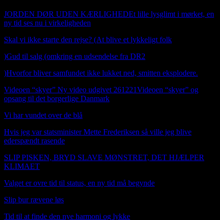
JORDEN DØR UDEN KÆRLIGHED
Et lille lysglimt i mørket, en
ny tid ses nu i virkeligheden
Skal vi ikke starte den rejse? (At blive et lykkeligt folk
)
Gud til salg (omkring en udsendelse fra DR2
)
Hvorfor bliver samfundet ikke lukket ned, smitten eksplodere.
Videoen “skyer” Ny video udgivet 261221Videoen “skyer” og
opsang til det borgerlige Danmark
Vi har vundet over de blå
Hvis jeg var statsminister Mette Frederiksen så ville jeg blive
ederspændt rasende
SLIP PISKEN, BRYD SLAVE MØNSTRET, DET HJÆLPER
KLIMAET
Valget er ovre tid til status, en ny tid må begynde
Slip bur rævene løs
Tid til at finde den nye harmoni og lykke