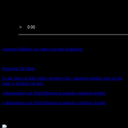
Sommer-billeder-en-video-fra-min-kolonihav
e
HER OVER NY MUSIK VIDEO SUNDAY TUNE
Russerne får bank
Ja når man nu ikke bliver inviteret ind i magtens maskin rum så må
man jo invitere sig selv
voldskulturen på Herlufsholms kostskole virkelige formål
voldskulturen på Herlufsholms kostskole virkelige formål
jfnmusik.dk Jan Fischer-Nielsens side