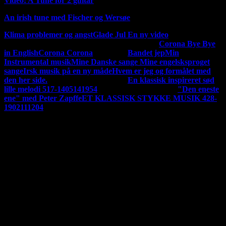
Video: A Tune for 2 guitar
An irish tune med Fischer og Wersøe
Klima problemer og angst
Glade Jul En ny video
MIN
Mine tidligere musik og sang udgivelser
Corona Bye Bye
MUSIK
in English
Corona Corona
på Dansk
Bandet jep
Min
Instrumental musik
Mine Danske sange
Mine engelsksproget
sange
Irsk musik på en ny måde
Hvem er jeg og formålet med
den her side.
En ny udgivelse 140220
En klassisk inspireret sød
lille melodi 517-1405141954
En ny udgivelse 120220
"Den eneste
ene" med Peter Zapffe
ET KLASSISK STYKKE MUSIK 428-
1902111204
Jeg har nu udgivet hele mit album "Vintertid og andre varme
sange
"For en god ordensskyld så er der copyrights på det hele, alt
tilhører undertegnet. Hvis du ønsker at kopier noget skal du ha
tilladelse.Hvis du vil indspille mine ting skal du have tilladelse,
men det får du sikkert lov til, men det skal udgives her på min
side. Men du er også velkommen til bare at linke til min
side.Man kan støtte dette magasin på mobil pay. på 23833771
P3 i DR har de et slogan, der siger "Det man hører er man
selv" Jeg vælger at sige "Det man siger er man selv"
Min