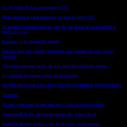
En let måde du kan formindske CO2.
Read articles in each language on how to save CO2
Er venstre et korupt parti og selv de, må indse, at de er nød til at
finde nye veje.
Rammer vi de spirituelle rigtigt?
Det der sker ved negativ tænkning. man banker sig selv oven i
hovedet
.
Hvordan kan man heale sig selv med den spirituele energi
Lys arbejde En tænke pause fra Facebook
HVAD ER LYKKE OG HVORDAN KOMMER VI DERHEN?
Vintertid
Booking janfn@icloud.com
At lade være med at tage ting ind i (i det psykiske system
)
Spørgsmål til dig, der kunne tænke dig at have et an
Kritik
Tid til efter tanken over 20 års krig i Afghanistan