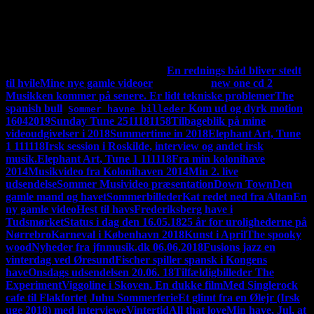
youtube kanal hedder: Fischers kanal, men mine videoer kan
også ses her. Se linkene længere nede.
Jeg udgiver min musik
både på Youtube og her. Jeg skriver om den her. Men der
kommer nye videoer ind i mellem. Se de andre video længere
ned i den her kolonne. "Mine videoer" der ligger nu 57 styks
af
MINE UDGIVET VIDEOER:
En rednings båd bliver stedt
til hvile
Mine nye gamle videoer
ny 17-09-19
new one cd 2
Musikken kommer på senere. Er lidt tekniske problemer
The
spanish bull
Kom ud og dyrk motion
Sommer havne billeder
16042019
Sunday Tune 2511181158
Tilbageblik på mine
videoudgivelser i 2018
Summertime in 2018
Elephant Art, Tune
1 111118
Irsk session i Roskilde, interview og andet irsk
musik.
Elephant Art, Tune 1 111118
Fra min kolonihave
2014
Musikvideo fra Kolonihaven 2014
Min 2. live
udsendelse
Sommer Musivideo præsentation
Down Town
Den
gamle mand og havet
Sommerbilleder
Kat redet ned fra Altan
En
ny gamle video
Hest til havs
Frederiksberg have i
Tudsmørket
Status i dag den 16.05.18
25 år for urolighederne på
Nørrebro
Karneval i København 2018
Kunst i April
The spooky
wood
Nyheder fra jfnmusik.dk 06.06.2018
Fusions jazz en
vinterdag ved Øresund
Fischer spiller spansk i Kongens
have
Onsdags udsendelsen 20.06. 18
Tilfældigbilleder
The
Experiment
Viggoline i Skoven. En dukke film
Med Singlerock
cafe til Flakfortet
'
Juhu Sommerferie
Et glimt fra en Ølejr (Irsk
uge 2018) med interviewe
Vintertid
All that love
Min have, Jul, at