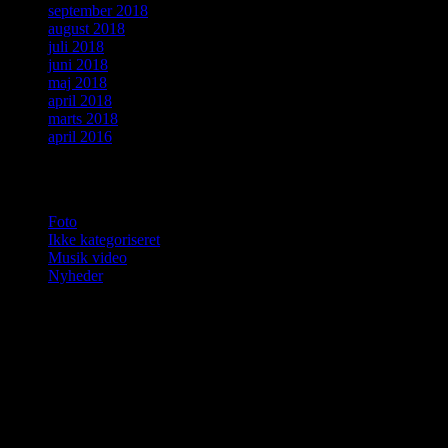
september 2018
august 2018
juli 2018
juni 2018
maj 2018
april 2018
marts 2018
april 2016
Kategorier
Foto
Ikke kategoriseret
Musik video
Nyheder
Jan Fischer-Nielsen, musik, gratis, gratis
musik, musik udgivelser, musik salg, salg
af plakat kunst, sponsore ønskes, hunde,
hund, “KNUDSEN, FISCHER OG
STEINER” En ny jazz trio, spansk musik,