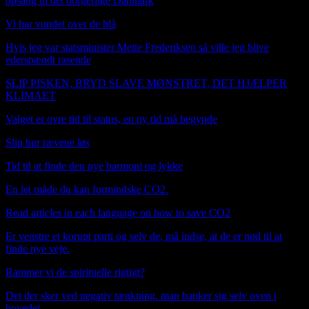
opsang til det borgerlige Danmark
Vi har vundet over de blå
Hvis jeg var statsminister Mette Frederiksen så ville jeg blive
ederspændt rasende
SLIP PISKEN, BRYD SLAVE MØNSTRET, DET HJÆLPER
KLIMAET
Valget er ovre tid til status, en ny tid må begynde
Slip bur rævene løs
Tid til at finde den nye harmoni og lykke
En let måde du kan formindske CO2.
Read articles in each language on how to save CO2
Er venstre et korupt parti og selv de, må indse, at de er nød til at
finde nye veje.
Rammer vi de spirituelle rigtigt?
Det der sker ved negativ tænkning. man banker sig selv oven i
hovedet