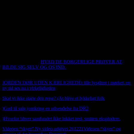
kontakt oplysninger under kontakt.
Du kan booke mig til at komme ud og spille hygge jazz. Jeg har
venner som også spiller irsk, som jeg også sikkert kan få med ud og
spille. Jeg hører også gerne fra folk der har en positiv historie at
fortælle om og hvis du også har et produkt vi kan markedet fører
igennem dette sted.
Så er webshoppen i luften. Man kan betale
med VISA, Mastercard og American express. Det er Stripe
betalalingsløsning vi bruger her. Der er naturligvis 14
dags
fortrydelser ret
En lille kommentar
HVAD DE BORGERLIGE PRØVER AT
BILDE SIG SELV OG OS IND.
ET CITAT AF Kai Nordhald
Bloch
JORDEN DØR UDEN KÆRLIGHED
Et lille lysglimt i mørket, en
ny tid ses nu i virkeligheden
Skal vi ikke starte den rejse? (At blive et lykkeligt folk
)
Gud til salg (omkring en udsendelse fra DR2
)
Hvorfor bliver samfundet ikke lukket ned, smitten eksplodere.
Videoen “skyer” Ny video udgivet 261221Videoen “skyer” og