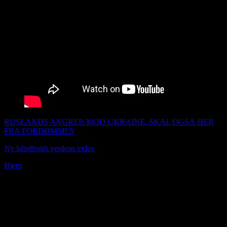
RUSLANDS ANGREB MOD UKRAINE, SKAL OGSÅ HER
FRA FORDØMMES
Ny håndholdt verdens video
Udgivet 220222
Hjem
»
Onsdags udsendelsen 171018
Se mine nye indlæg over i venstre margin og se de andre indlæg i
måneder kategorierne.
Scroll ned for at se links, hvad jeg ellers har udgivet af artikler.
Øvelse i positiv tænkning:Registrere følelse. Stil spørgsmålet til