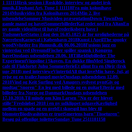
1 111118
Irsk session i Roskilde, interview og andet irsk
musik.
Elephant Art, Tune 1 111118
Fra min kolonihave
2014
Musikvideo fra Kolonihaven 2014
Min 2. live
udsendelse
Sommer Musivideo præsentation
Down Town
Den
gamle mand og havet
Sommerbilleder
Kat redet ned fra Altan
En
ny gamle video
Hest til havs
Frederiksberg have i
Tudsmørket
Status i dag den 16.05.18
25 år for urolighederne på
Nørrebro
Karneval i København 2018
Kunst i April
The spooky
wood
Nyheder fra jfnmusik.dk 06.06.2018
Fusions jazz en
vinterdag ved Øresund
Fischer spiller spansk i Kongens
have
Onsdags udsendelsen 20.06. 18
Tilfældigbilleder
The
Experiment
Viggoline i Skoven. En dukke film
Med Singlerock
cafe til Flakfortet
'
Juhu Sommerferie
Et glimt fra en Ølejr (Irsk
uge 2018) med interviewe
Vintertid
All that love
Min have, Jul, at
rejse og en trailer
Jungel movie
Onsdags udsendelsen 12.09.
2018
Vind og Keit Surfing ved Amagers sydvest pynt
Giv og
modtag
"Snoren" En leg med billede og en guitar
Efterår med
billeder fra Norge og Danmark
Onsdags udsendelsen
17.10.2018.
Til minde om Kim Larsen "Nu er der blevet
stille"
Fredsløbet 2018 i en ny udklippet udgave
Kærlighed
mellem en spade og en greb
Et skuespil hus blev til
blomster
Biodivasiteten er truet
Smertens barn
"Tisseturen"
Besøg på offenlige toiletter
Sunday Tune 2511181158
HVAD JEG LAVER LIGE NU:
Jeg udgiver snart en video med