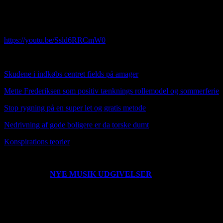
Opdateret: 07012024 Jeg er ikke perfekt, men er god nok som den
jeg er og det er du også. Brug det af det du kan bruge og smid resten
væk
https://youtu.be/Ssld6RRCmW0
HER OVER NY MUSIK VIDEO SUNDAY TUNE
Skudene i indkøbs centret fields på amager
Mette Frederiksen som positiv tænknings rollemodel og sommerferie
Stop rygning på en super let og gratis metode
Nedrivning af gode boligere er da torske dumt
Konspirat
ions teorier
0203221235
NYE MUSIK UDGIVELSER
Der er udgivet en ny
single her den 260222