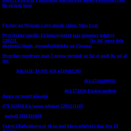
030321
A bird in a mountain kan nu kun købes i webshop
Tam
lin en irsk tune
Ny irsk tune 270221
Fischer og Weirsøe´s nye musik video: Miss Lyal
l
Nyt stykke musik: Et improviseret jazz nummer udgivet
220221
Jeg har ændret mit logo til det gamle
Ny tid, mere dele
økonomi.
Single, ensomhedsfølelse og Corona.
Hvordan overlever man Corona mentalt og får et godt liv ud af
det
Her er
KRAGE TUNE 456 o510101205
Udgivet 280121
Her er en godnat melodi udgivet 270121:
461 1510100959
Et nyt stykke musik er udgivet:
463 171010 Fusion mellem
dance og noget klassisk
udgivet 2401211436
479 311010 En tango udgivet 2201211102
Udgivet i dag 210121
melodi 3110101018
Vejret i København er til en mol blues udgivet i dag den 19