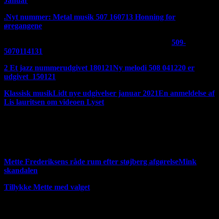
Januar
.
Nyt nummer: Metal musik 507 160713
Honning for
øregangene
Et fedt stille og roligt nummer. Udgivet den 180121
509-
5070114131
2 Et jazz nummerudgivet 180121
Ny melodi 508 041220 er
udgivet 150121
Klassisk musik
Lidt nye udgivelser januar 2021
En anmeldelse af
Lis lauritsen om videoen Lyset
Hvis du vil høre mere musik så scroll ned ad siden, der ligger
masser af links længere nede Der er kommet nye opdateringer
på mine samlinger af støtte kommentar til Mette Frederiksen
den 180321
Mette Frederiksens råde rum efter støjberg afgørelse
Mink
skandalen
Tillykke Mette med valget
Håber du vil besøge mine sponsore og hvis du oven i købet
køber noget af mine sponsores produkter, så får jeg også