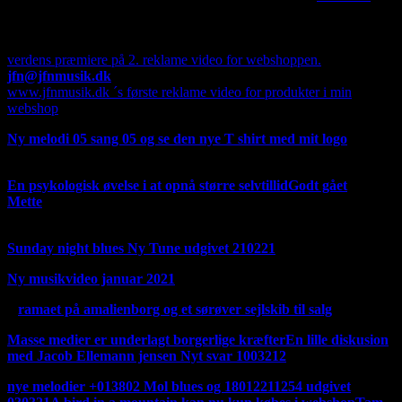
Hvis du ser oppe i venstre hjørne på en computer, er der
mulighed for at oversætte min side til alverdens sprog, dog med
Google, men dog forståeligt.
verdens præmiere på 2. reklame video for webshoppen.
jfn@jfnmusik.dk
www.jfnmusik.dk ´s første reklame video for produkter i min
webshop
Ny melodi 05 sang 05 og se den nye T shirt med mit logo
T
shirten kommer ikke i produktion foreløbig.
En psykologisk øvelse i at opnå større selvtillid
Godt gået
Mette
fortsat fra Facebook 220321 i anledningen af
oplukningen forår 2021
Sunday night blues Ny Tune udgivet 210221
Ny musikvideo januar 2021
D
ramaet på amalienborg og et sørøver sejlskib til salg
Masse medier er underlagt borgerlige kræfter
En lille diskusion
med Jacob Ellemann jensen Nyt svar 100321
2
nye melodier +013802 Mol blues og 18012211254 udgivet