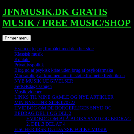
Hop
JFNMUSIK.DK GRATIS
til
indhold
MUSIK / FREE MUSIC/SHOP
Søg
Primær menu
Hvem er jeg og formålet med den her side
Klassisk musik
Kontakt
Privatlivspolitik
Blog ud af psykisk krise uden brug af psykofarmaka
Min samling af kommentarer til støtte for mette frederiksen
NYE MUSIK UDGIVELSER
Fødselsdags sangen
Musik videoer
LINKS TIL MINE GAMLE OG NYE ARTIKLER
MIN NYE LINK SIDE 070722
HVIDBOG OM DE BORGERLIGES SNYD OG
BEDRAG DEL 1 OG DEL 2
HVIDBOG OM BLÅ BLOKS SNYD OG BEDRAG
2. DEL,3 DEL AF 4
FISCHER IRSK OG DANSK FOLKE MUSIK