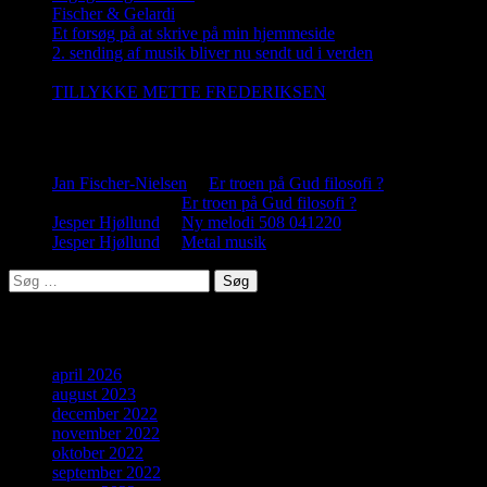
Fischer & Gelardi
28. august 2023
Et forsøg på at skrive på min hjemmeside
21. december 2022
2. sending af musik bliver nu sendt ud i verden
5. december
2022
TILLYKKE METTE FREDERIKSEN
2. november 2022
Nye kommentar
Jan Fischer-Nielsen
til
Er troen på Gud filosofi ?
Jesper Hjøllund
til
Er troen på Gud filosofi ?
Jesper Hjøllund
til
Ny melodi 508 041220
Jesper Hjøllund
til
Metal musik
Søg
efter:
Arkiver
april 2026
august 2023
december 2022
november 2022
oktober 2022
september 2022