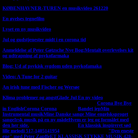
KØBENHAVNER-TUREN en musikvideo 261220
En øvelses tegnefilm
Lyset en ny musikvideo
Jul og gudstjenester midt i en corona tid
Anmeldelse af Peter Gøtzsche Nye Bog:Mentalt overlevelses kit
og udtrapning af psykofarmaka
Blog: Ud af psykisk sygdom uden psykofamaka
Video: A Tune for 2 guitar
An irish tune med Fischer og Wersøe
Klima problemer og angst
Glade Jul En ny video
MIN
Mine tidligere musik og sang udgivelser
Corona Bye Bye
MUSIK
in English
Corona Corona
på Dansk
Bandet jep
Min
Instrumental musik
Mine Danske sange
Mine engelsksproget
sange
Irsk musik på en ny måde
Hvem er jeg og formålet med
den her side.
En ny udgivelse 140220
En klassisk inspireret sød
lille melodi 517-1405141954
En ny udgivelse 120220
"Den eneste
ene" med Peter Zapffe
ET KLASSISK STYKKE MUSIK 428-