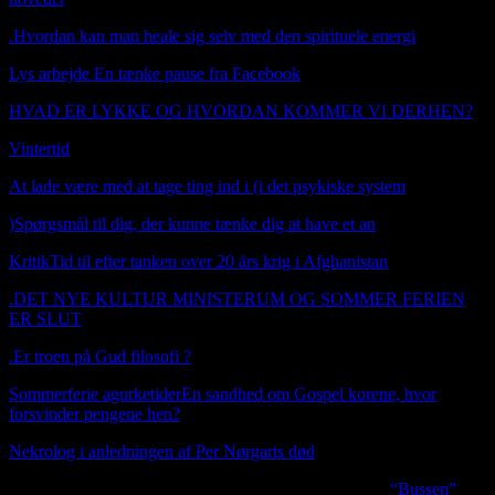
.
Hvordan kan man heale sig selv med den spirituele energi
Lys arbejde En tænke pause fra Facebook
HVAD ER LYKKE OG HVORDAN KOMMER VI DERHEN?
Vintertid
Booking janfn@icloud.com
At lade være med at tage ting ind i (i det psykiske system
)
Spørgsmål til dig, der kunne tænke dig at have et an
Kritik
Tid til efter tanken over 20 års krig i Afghanistan
.
DET NYE KULTUR MINISTERUM OG SOMMER FERIEN
ER SLUT
.
Er troen på Gud filosofi ?
Sommerferie agurketider
En sandhed om Gospel korene, hvor
forsvinder pengene hen?
Nekrolog i anledningen af Per Nørgarts død
I anledningen af Per Nørgards død udgiver jeg sangen
“Bussen”