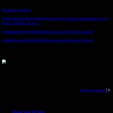
HER OVER NY MUSIK VIDEO SUNDAY TUNE
Russerne får bank
Ja når man nu ikke bliver inviteret ind i magtens maskin rum så må
man jo invitere sig selv
voldskulturen på Herlufsholms kostskole virkelige formål
voldskulturen på Herlufsholms kostskole virkelige formål
jfnmusik.dk Jan Fischer-Nielsens side
Translator/oversættelse. The page can be
translated in any language at the earth
Select Language
▼
Nye indlæg
Rigtigt lang tid siden
20. april 2026