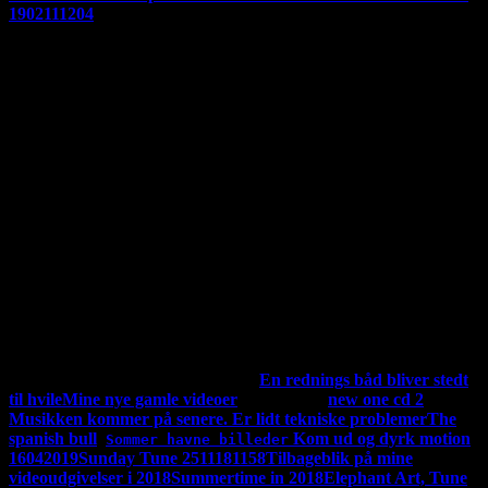
1902111204
Jeg har nu udgivet hele mit album "Vintertid og andre varme
sange
"For en god ordensskyld så er der copyrights på det hele, alt
tilhører undertegnet. Hvis du ønsker at kopier noget skal du ha
tilladelse.Hvis du vil indspille mine ting skal du have tilladelse,
men det får du sikkert lov til, men det skal udgives her på min
side. Men du er også velkommen til bare at linke til min
side.Man kan støtte dette magasin på mobil pay. på 23833771
P3 i DR har de et slogan, der siger "Det man hører er man
selv" Jeg vælger at sige "Det man siger er man selv"
Min
youtube kanal hedder: Fischers kanal, men mine videoer kan
også ses her. Se linkene længere nede.
Jeg udgiver min musik
både på Youtube og her. Jeg skriver om den her. Men der
kommer nye videoer ind i mellem. Se de andre video længere
ned i den her kolonne. "Mine videoer" der ligger nu 57 styks
af
MINE UDGIVET VIDEOER:
En rednings båd bliver stedt
til hvile
Mine nye gamle videoer
ny 17-09-19
new one cd 2
Musikken kommer på senere. Er lidt tekniske problemer
The
spanish bull
Kom ud og dyrk motion
Sommer havne billeder
16042019
Sunday Tune 2511181158
Tilbageblik på mine
videoudgivelser i 2018
Summertime in 2018
Elephant Art, Tune