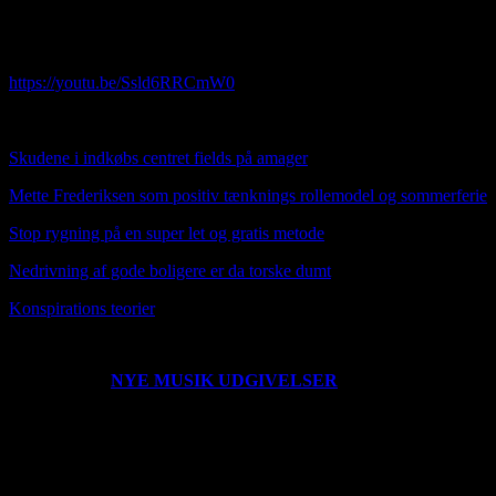
comfortable and you are welcome to write comments on my articles a
Opdateret: 07012024 Jeg er ikke perfekt, men er god nok som den jeg 
https://youtu.be/Ssld6RRCmW0
HER OVER NY MUSIK VIDEO SUNDAY TUNE
Skudene i indkøbs centret fields på amager
Mette Frederiksen som positiv tænknings rollemodel og sommerferie
Stop rygning på en super let og gratis metode
Nedrivning af gode boligere er da torske dumt
Konspirat
ions teorier
0203221235
NYE MUSIK UDGIVELSER
Der er udgivet en ny 