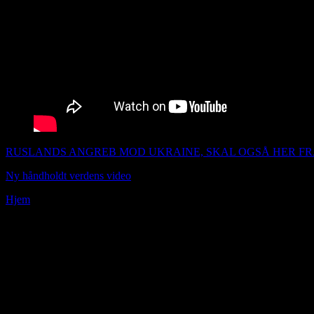
RUSLANDS ANGREB MOD UKRAINE, SKAL OGSÅ HER F
Ny håndholdt verdens video
Udgivet 220222
Hjem
»
The spanish bull
Se mine nye indlæg over i venstre margin og se de andre indlæg i mån
Scroll ned for at se links, hvad jeg ellers har udgivet af artikler.
Øvelse i positiv tænkning:Registrere følelse. Stil spørgsmålet til d
men der er bare nogen der er mere hensigtsmæssige. Hvis det her i
personlige spiritualitet med, du har den inde i dig selv.Køb et af
Jeg vil kunne speciel lave plakater til alle sprog, skriv til j