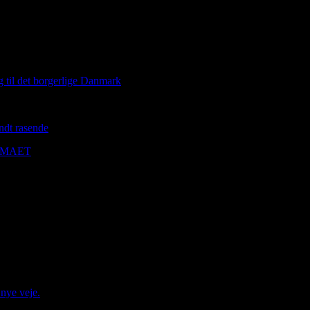
til det borgerlige Danmark
ændt rasende
IMAET
 nye veje.