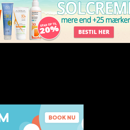
z, Dance og spansk stilart. Af Jan Fischer-Nielsen
youtube kanal. Det er jo musikken jeg brænder for og da jeg har så meg
 jeg syntes det er lifts ynder at de bare skal ligge og samle støv. Det v
illede dem oprindelig.
 at putte billeder på. Jeg vil jo gerne samarbejde med fotografier eller
en masse liggende faktisk klar til at blive udgivet. Det kan være nogen 