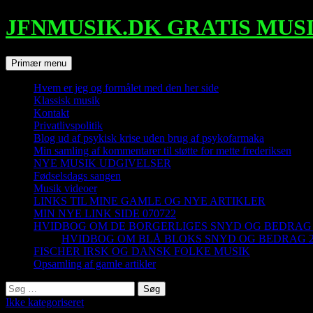
Hop
JFNMUSIK.DK GRATIS MUSI
til
indhold
Søg
Primær menu
Hvem er jeg og formålet med den her side
Klassisk musik
Kontakt
Privatlivspolitik
Blog ud af psykisk krise uden brug af psykofarmaka
Min samling af kommentarer til støtte for mette frederiksen
NYE MUSIK UDGIVELSER
Fødselsdags sangen
Musik videoer
LINKS TIL MINE GAMLE OG NYE ARTIKLER
MIN NYE LINK SIDE 070722
HVIDBOG OM DE BORGERLIGES SNYD OG BEDRAG D
HVIDBOG OM BLÅ BLOKS SNYD OG BEDRAG 2. 
FISCHER IRSK OG DANSK FOLKE MUSIK
Opsamling af gamle artikler
Søg
efter:
Ikke kategoriseret