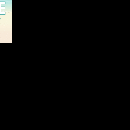
et musik at ud give, så vil jeg udgive nærmest i albums. Den første
ar oprindelige tre CD’er lige nu har jeg kun to af dem. Se den 2. her
 billede kunstner, som kan få mulighed at lægge billederne på til min
af dem bliver puttet ind i værkstedet for at blive gået efter. nogen af