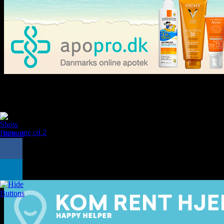
Den spanske tyr jazz, Dance og spansk fusion
Det her er den første samling af musik, som er en blanding mellem Jaz
Jeg vil til at udgive meget mere musik uden så mange billeder på min 
der kommer her er noget musik, jeg faktisk haft liggende i nogle år. Og
new one cd 2
Men jeg må se om jeg kan finde dem der hvor jeg indsp
Men som sagt vil jeg fokusere mere på at udgive min musik, i stedet for
musik. Men hvis ikke ja så udgiver jeg mine melodier og sange. Jeg har 
dem kan godt trænge til et nærmer eftersyn.