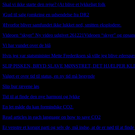
Skal vi ikke starte den rejse? (At blive et lykkeligt folk
)
Gud til salg (omkring en udsendelse fra DR2
)
Hvorfor bliver samfundet ikke lukket ned, smitten eksplodere.
Videoen “skyer” Ny video udgivet 261221Videoen “skyer” og opsang 
Vi har vundet over de blå
Hvis jeg var statsminister Mette Frederiksen så ville jeg blive edersp
SLIP PISKEN, BRYD SLAVE MØNSTRET, DET HJÆLPER KL
Valget er ovre tid til status, en ny tid må begynde
Slip bur rævene løs
Tid til at finde den nye harmoni og lykke
En let måde du kan formindske CO2.
Read articles in each language on how to save CO2
Er venstre et korupt parti og selv de, må indse, at de er nød til at finde