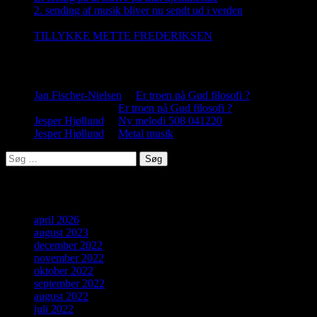
2. sending af musik bliver nu sendt ud i verden
5. december
2022
TILLYKKE METTE FREDERIKSEN
2. november 2022
Nye kommentar
Jan Fischer-Nielsen
til
Er troen på Gud filosofi ?
Jesper Hjøllund
til
Er troen på Gud filosofi ?
Jesper Hjøllund
til
Ny melodi 508 041220
Jesper Hjøllund
til
Metal musik
Søg
efter:
Arkiver
april 2026
august 2023
december 2022
november 2022
oktober 2022
september 2022
august 2022
juli 2022