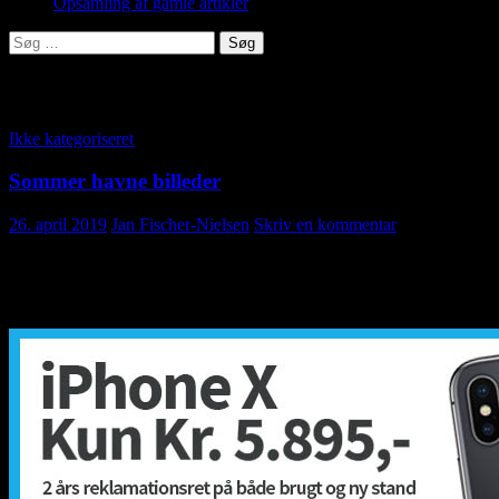
Opsamling af gamle artikler
Søg
efter:
Månedsarkiv: april 2019
Ikke kategoriseret
Sommer havne billeder
26. april 2019
Jan Fischer-Nielsen
Skriv en kommentar
Sommerhavne billeder