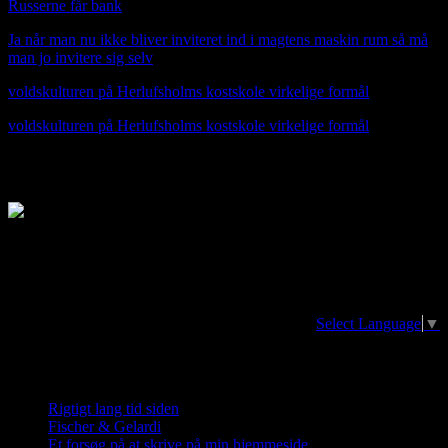
Russerne får bank
Ja når man nu ikke bliver inviteret ind i magtens maskin rum så må
man jo invitere sig selv
voldskulturen på Herlufsholms kostskole virkelige formål
voldskulturen på Herlufsholms kostskole virkelige formål
jfnmusik.dk Jan Fischer-Nielsens side
Translator/oversættelse. The page can be
translated in any language at the earth
Select Language
▼
Nye indlæg
Rigtigt lang tid siden
20. april 2026
Fischer & Gelardi
28. august 2023
Et forsøg på at skrive på min hjemmeside
21. december 2022