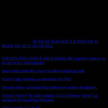
Du kan booke mig til at komme ud og spille hygge jazz. Jeg har
venner som også spiller irsk, som jeg også sikkert kan få med ud og
spille. Jeg hører også gerne fra folk der har en positiv historie at
fortælle om og hvis du også har et produkt vi kan markedet fører
igennem dette sted.
Så er webshoppen i luften. Man kan betale
med VISA, Mastercard og American express. Det er Stripe
betalalingsløsning vi bruger her. Der er naturligvis 14
dags
fortrydelser ret
En lille kommentar
HVAD DE BORGERLIGE PRØVER AT
BILDE SIG SELV OG OS IND.
ET CITAT AF Kai Nordhald
Bloch
JORDEN DØR UDEN KÆRLIGHED
Et lille lysglimt i mørket, en
ny tid ses nu i virkeligheden
Skal vi ikke starte den rejse? (At blive et lykkeligt folk
)
Gud til salg (omkring en udsendelse fra DR2
)
Hvorfor bliver samfundet ikke lukket ned, smitten eksplodere.
Videoen “skyer” Ny video udgivet 261221Videoen “skyer” og
opsang til det borgerlige Danmark