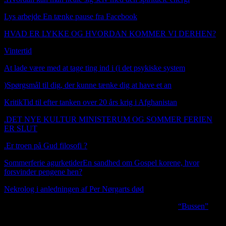
Lys arbejde En tænke pause fra Facebook
HVAD ER LYKKE OG HVORDAN KOMMER VI DERHEN?
Vintertid
Booking janfn@icloud.com
At lade være med at tage ting ind i (i det psykiske system
)
Spørgsmål til dig, der kunne tænke dig at have et an
Kritik
Tid til efter tanken over 20 års krig i Afghanistan
.
DET NYE KULTUR MINISTERUM OG SOMMER FERIEN
ER SLUT
.
Er troen på Gud filosofi ?
Sommerferie agurketider
En sandhed om Gospel korene, hvor
forsvinder pengene hen?
Nekrolog i anledningen af Per Nørgarts død
I anledningen af Per Nørgards død udgiver jeg sangen
“Bussen”
Hvis du ser oppe i venstre hjørne på en computer, er der
mulighed for at oversætte min side til alverdens sprog, dog med