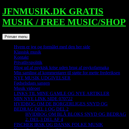
Hop
JFNMUSIK.DK GRATIS
til
indhold
MUSIK / FREE MUSIC/SHOP
Søg
Primær menu
Hvem er jeg og formålet med den her side
Klassisk musik
Kontakt
Privatlivspolitik
Blog ud af psykisk krise uden brug af psykofarmaka
Min samling af kommentarer til støtte for mette frederiksen
NYE MUSIK UDGIVELSER
Fødselsdags sangen
Musik videoer
LINKS TIL MINE GAMLE OG NYE ARTIKLER
MIN NYE LINK SIDE 070722
HVIDBOG OM DE BORGERLIGES SNYD OG
BEDRAG DEL 1 OG DEL 2
HVIDBOG OM BLÅ BLOKS SNYD OG BEDRAG
2. DEL,3 DEL AF 4
FISCHER IRSK OG DANSK FOLKE MUSIK