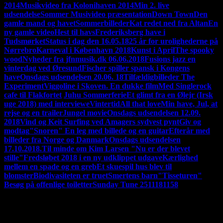
2014
Musikvideo fra Kolonihaven 2014
Min 2. live
udsendelse
Sommer Musivideo præsentation
Down Town
Den
gamle mand og havet
Sommerbilleder
Kat redet ned fra Altan
En
ny gamle video
Hest til havs
Frederiksberg have i
Tudsmørket
Status i dag den 16.05.18
25 år for urolighederne på
Nørrebro
Karneval i København 2018
Kunst i April
The spooky
wood
Nyheder fra jfnmusik.dk 06.06.2018
Fusions jazz en
vinterdag ved Øresund
Fischer spiller spansk i Kongens
have
Onsdags udsendelsen 20.06. 18
Tilfældigbilleder
The
Experiment
Viggoline i Skoven. En dukke film
Med Singlerock
cafe til Flakfortet
'
Juhu Sommerferie
Et glimt fra en Ølejr (Irsk
uge 2018) med interviewe
Vintertid
All that love
Min have, Jul, at
rejse og en trailer
Jungel movie
Onsdags udsendelsen 12.09.
2018
Vind og Keit Surfing ved Amagers sydvest pynt
Giv og
modtag
"Snoren" En leg med billede og en guitar
Efterår med
billeder fra Norge og Danmark
Onsdags udsendelsen
17.10.2018.
Til minde om Kim Larsen "Nu er der blevet
stille"
Fredsløbet 2018 i en ny udklippet udgave
Kærlighed
mellem en spade og en greb
Et skuespil hus blev til
blomster
Biodivasiteten er truet
Smertens barn
"Tisseturen"
Besøg på offenlige toiletter
Sunday Tune 2511181158
HVAD JEG LAVER LIGE NU:
Jeg udgiver snart en video med
en kalvakade af video klip fra mine videoer i 2020
Jeg skriver på
min blog. Indspiller musik. Jeg har fået bedre video redigerings