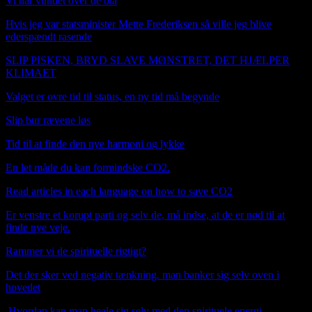
Vi har vundet over de blå
Hvis jeg var statsminister Mette Frederiksen så ville jeg blive
ederspændt rasende
SLIP PISKEN, BRYD SLAVE MØNSTRET, DET HJÆLPER
KLIMAET
Valget er ovre tid til status, en ny tid må begynde
Slip bur rævene løs
Tid til at finde den nye harmoni og lykke
En let måde du kan formindske CO2.
Read articles in each language on how to save CO2
Er venstre et korupt parti og selv de, må indse, at de er nød til at
finde nye veje.
Rammer vi de spirituelle rigtigt?
Det der sker ved negativ tænkning. man banker sig selv oven i
hovedet
.
Hvordan kan man heale sig selv med den spirituele energi