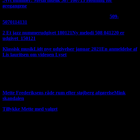
.
Nyt nummer: Metal musik 507 160713
Honning for
øregangene
Et fedt stille og roligt nummer. Udgivet den 180121
509-
5070114131
2 Et jazz nummerudgivet 180121
Ny melodi 508 041220 er
udgivet 150121
Klassisk musik
Lidt nye udgivelser januar 2021
En anmeldelse af
Lis lauritsen om videoen Lyset
Hvis du vil høre mere musik så scroll ned ad siden, der ligger
masser af links længere nede Der er kommet nye opdateringer
på mine samlinger af støtte kommentar til Mette Frederiksen
den 180321
Mette Frederiksens råde rum efter støjberg afgørelse
Mink
skandalen
Tillykke Mette med valget
Håber du vil besøge mine sponsore og hvis du oven i købet
køber noget af mine sponsores produkter, så får jeg også
betaling for det. Jeg vil nok også begynde at lægge reklamer i
mine videoer. Ikke dem fra youtube. Jeg arbejder også på at