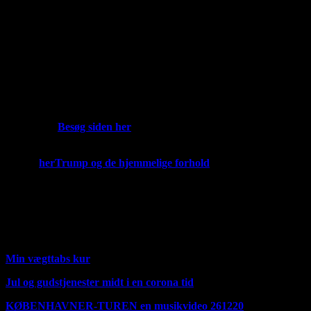
lave et eller andet abonnements ordning, sådan at man mod
betaling vil kunne komme ind og få ekstra fordele. Nye musik
udgivelser uden reklame.
Playlister. Men der er nogen ting jeg skal have fundet ud af
først før jeg kan gøre det
Nu har jeg lagt de to første klassiske melodier ud her og har
lavet en hel ny side, kun med klassisk musik. Det kan være der
sniger sig lidt rytmisk med. Men det vil være stort orkester
musik her.
Besøg siden her
Hvis du vil læse om hvad jeg mener om medicin og spiritualitet
så læs
her
Trump og de hjemmelige forhold
https://youtu.be/JNd2MYwyFJI
Her over er det Fischer og Weirsøes bidrag til Corona
situationen. udgivet i foråret 2020.
Min e mail er
janfn@icloud.com
Min vægttabs kur
Jul og gudstjenester midt i en corona tid
KØBENHAVNER-TUREN en musikvideo 261220