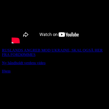
RUSLANDS ANGREB MOD UKRAINE, SKAL OGSÅ HER
FRA FORDØMMES
Ny håndholdt verdens video
Udgivet 220222
Hjem
»
Arkiver for april 2019
Se mine nye indlæg over i venstre margin og se de andre indlæg i
måneder kategorierne.
Scroll ned for at se links, hvad jeg ellers har udgivet af artikler.
Øvelse i positiv tænkning:Registrere følelse. Stil spørgsmålet til
dig selv, hvad tænkte jeg inden følelsen. Stop den næste tanke i