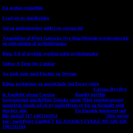
En øvelses tegnefilm
Lyset en ny musikvideo
Jul og gudstjenester midt i en corona tid
Anmeldelse af Peter Gøtzsche Nye Bog:Mentalt overlevelses kit
og udtrapning af psykofarmaka
Blog: Ud af psykisk sygdom uden psykofamaka
Video: A Tune for 2 guitar
An irish tune med Fischer og Wersøe
Klima problemer og angst
Glade Jul En ny video
MIN
Mine tidligere musik og sang udgivelser
Corona Bye Bye
MUSIK
in English
Corona Corona
på Dansk
Bandet jep
Min
Instrumental musik
Mine Danske sange
Mine engelsksproget
sange
Irsk musik på en ny måde
Hvem er jeg og formålet med
den her side.
En ny udgivelse 140220
En klassisk inspireret sød
lille melodi 517-1405141954
En ny udgivelse 120220
"Den eneste
ene" med Peter Zapffe
ET KLASSISK STYKKE MUSIK 428-
1902111204