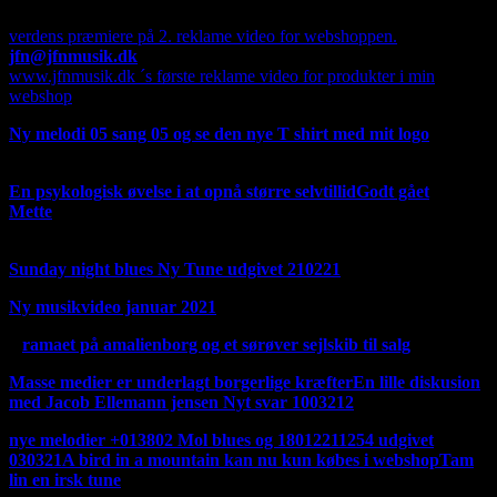
Google, men dog forståeligt.
verdens præmiere på 2. reklame video for webshoppen.
jfn@jfnmusik.dk
www.jfnmusik.dk ´s første reklame video for produkter i min
webshop
Ny melodi 05 sang 05 og se den nye T shirt med mit logo
T
shirten kommer ikke i produktion foreløbig.
En psykologisk øvelse i at opnå større selvtillid
Godt gået
Mette
fortsat fra Facebook 220321 i anledningen af
oplukningen forår 2021
Sunday night blues Ny Tune udgivet 210221
Ny musikvideo januar 2021
D
ramaet på amalienborg og et sørøver sejlskib til salg
Masse medier er underlagt borgerlige kræfter
En lille diskusion
med Jacob Ellemann jensen Nyt svar 100321
2
nye melodier +013802 Mol blues og 18012211254 udgivet
030321
A bird in a mountain kan nu kun købes i webshop
Tam
lin en irsk tune