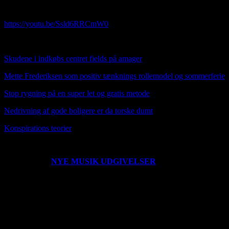
væk
https://youtu.be/Ssld6RRCmW0
HER OVER NY MUSIK VIDEO SUNDAY TUNE
Skudene i indkøbs centret fields på amager
Mette Frederiksen som positiv tænknings rollemodel og sommerferie
Stop rygning på en super let og gratis metode
Nedrivning af gode boligere er da torske dumt
Konspirat
ions teorier
0203221235
NYE MUSIK UDGIVELSER
Der er udgivet en ny
single her den 260222