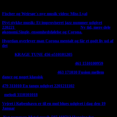
Ny irsk tune 270221
Fischer og Weirsøe´s nye musik video: Miss Lyal
l
Nyt stykke musik: Et improviseret jazz nummer udgivet
220221
Jeg har ændret mit logo til det gamle
Ny tid, mere dele
økonomi.
Single, ensomhedsfølelse og Corona.
Hvordan overlever man Corona mentalt og får et godt liv ud af
det
Her er
KRAGE TUNE 456 o510101205
Udgivet 280121
Her er en godnat melodi udgivet 270121:
461 1510100959
Et nyt stykke musik er udgivet:
463 171010 Fusion mellem
dance og noget klassisk
udgivet 2401211436
479 311010 En tango udgivet 2201211102
Udgivet i dag 210121
melodi 3110101018
Vejret i København er til en mol blues udgivet i dag den 19
Januar