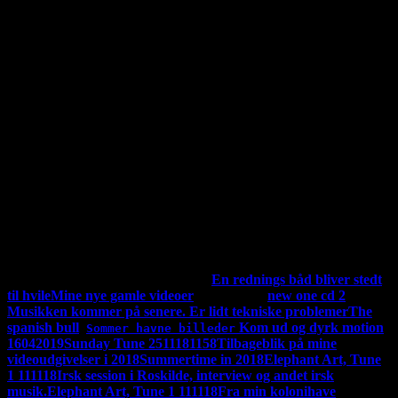
Jeg har nu udgivet hele mit album "Vintertid og andre varme
sange
"For en god ordensskyld så er der copyrights på det hele, alt
tilhører undertegnet. Hvis du ønsker at kopier noget skal du ha
tilladelse.Hvis du vil indspille mine ting skal du have tilladelse,
men det får du sikkert lov til, men det skal udgives her på min
side. Men du er også velkommen til bare at linke til min
side.Man kan støtte dette magasin på mobil pay. på 23833771
P3 i DR har de et slogan, der siger "Det man hører er man
selv" Jeg vælger at sige "Det man siger er man selv"
Min
youtube kanal hedder: Fischers kanal, men mine videoer kan
også ses her. Se linkene længere nede.
Jeg udgiver min musik
både på Youtube og her. Jeg skriver om den her. Men der
kommer nye videoer ind i mellem. Se de andre video længere
ned i den her kolonne. "Mine videoer" der ligger nu 57 styks
af
MINE UDGIVET VIDEOER:
En rednings båd bliver stedt
til hvile
Mine nye gamle videoer
ny 17-09-19
new one cd 2
Musikken kommer på senere. Er lidt tekniske problemer
The
spanish bull
Kom ud og dyrk motion
Sommer havne billeder
16042019
Sunday Tune 2511181158
Tilbageblik på mine
videoudgivelser i 2018
Summertime in 2018
Elephant Art, Tune
1 111118
Irsk session i Roskilde, interview og andet irsk
musik.
Elephant Art, Tune 1 111118
Fra min kolonihave