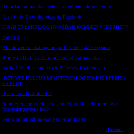
.
Hvordan kan man heale sig selv med den spirituele energi
Lys arbejde En tænke pause fra Facebook
HVAD ER LYKKE OG HVORDAN KOMMER VI DERHEN?
Vintertid
Booking janfn@icloud.com
At lade være med at tage ting ind i (i det psykiske system
)
Spørgsmål til dig, der kunne tænke dig at have et an
Kritik
Tid til efter tanken over 20 års krig i Afghanistan
.
DET NYE KULTUR MINISTERUM OG SOMMER FERIEN
ER SLUT
.
Er troen på Gud filosofi ?
Sommerferie agurketider
En sandhed om Gospel korene, hvor
forsvinder pengene hen?
Nekrolog i anledningen af Per Nørgarts død
I anledningen af Per Nørgards død udgiver jeg sangen
“Bussen”