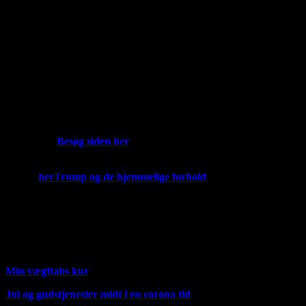
mine videoer. Ikke dem fra youtube. Jeg arbejder også på at
lave et eller andet abonnements ordning, sådan at man mod
betaling vil kunne komme ind og få ekstra fordele. Nye musik
udgivelser uden reklame.
Playlister. Men der er nogen ting jeg skal have fundet ud af
først før jeg kan gøre det
Nu har jeg lagt de to første klassiske melodier ud her og har
lavet en hel ny side, kun med klassisk musik. Det kan være der
sniger sig lidt rytmisk med. Men det vil være stort orkester
musik her.
Besøg siden her
Hvis du vil læse om hvad jeg mener om medicin og spiritualitet
så læs
her
Trump og de hjemmelige forhold
https://youtu.be/JNd2MYwyFJI
Her over er det Fischer og Weirsøes bidrag til Corona
situationen. udgivet i foråret 2020.
Min e mail er
janfn@icloud.com
Min vægttabs kur
Jul og gudstjenester midt i en corona tid