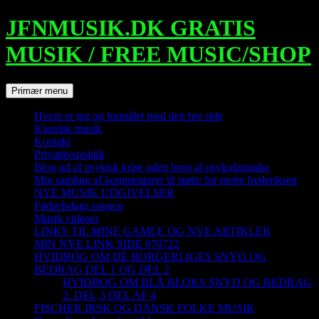
Hop
JFNMUSIK.DK GRATIS
til
indhold
MUSIK / FREE MUSIC/SHOP
Søg
Primær menu
Hvem er jeg og formålet med den her side
Klassisk musik
Kontakt
Privatlivspolitik
Blog ud af psykisk krise uden brug af psykofarmaka
Min samling af kommentarer til støtte for mette frederiksen
NYE MUSIK UDGIVELSER
Fødselsdags sangen
Musik videoer
LINKS TIL MINE GAMLE OG NYE ARTIKLER
MIN NYE LINK SIDE 070722
HVIDBOG OM DE BORGERLIGES SNYD OG
BEDRAG DEL 1 OG DEL 2
HVIDBOG OM BLÅ BLOKS SNYD OG BEDRAG
2. DEL,3 DEL AF 4
FISCHER IRSK OG DANSK FOLKE MUSIK