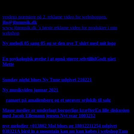
Hvis du ser oppe i venstre hjørne på en computer, er der
mulighed for at oversætte min side til alverdens sprog, dog med
Google, men dog forståeligt.
verdens præmiere på 2. reklame video for webshoppen.
jfn@jfnmusik.dk
www.jfnmusik.dk ´s første reklame video for produkter i min
webshop
Ny melodi 05 sang 05 og se den nye T shirt med mit logo
T
shirten kommer ikke i produktion foreløbig.
En psykologisk øvelse i at opnå større selvtillid
Godt gået
Mette
fortsat fra Facebook 220321 i anledningen af
oplukningen forår 2021
Sunday night blues Ny Tune udgivet 210221
Ny musikvideo januar 2021
D
ramaet på amalienborg og et sørøver sejlskib til salg
Masse medier er underlagt borgerlige kræfter
En lille diskusion
med Jacob Ellemann jensen Nyt svar 100321
2
nye melodier +013802 Mol blues og 18012211254 udgivet
030321
A bird in a mountain kan nu kun købes i webshop
Tam