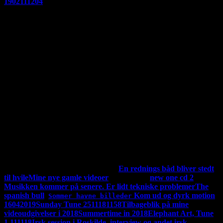
1902111204
Jeg har nu udgivet hele mit album "Vintertid og andre varme
sange
"For en god ordensskyld så er der copyrights på det hele, alt
tilhører undertegnet. Hvis du ønsker at kopier noget skal du ha
tilladelse.Hvis du vil indspille mine ting skal du have tilladelse,
men det får du sikkert lov til, men det skal udgives her på min
side. Men du er også velkommen til bare at linke til min
side.Man kan støtte dette magasin på mobil pay. på 23833771
P3 i DR har de et slogan, der siger "Det man hører er man
selv" Jeg vælger at sige "Det man siger er man selv"
Min
youtube kanal hedder: Fischers kanal, men mine videoer kan
også ses her. Se linkene længere nede.
Jeg udgiver min musik
både på Youtube og her. Jeg skriver om den her. Men der
kommer nye videoer ind i mellem. Se de andre video længere
ned i den her kolonne. "Mine videoer" der ligger nu 57 styks
af
MINE UDGIVET VIDEOER:
En rednings båd bliver stedt
til hvile
Mine nye gamle videoer
ny 17-09-19
new one cd 2
Musikken kommer på senere. Er lidt tekniske problemer
The
spanish bull
Kom ud og dyrk motion
Sommer havne billeder
16042019
Sunday Tune 2511181158
Tilbageblik på mine
videoudgivelser i 2018
Summertime in 2018
Elephant Art, Tune
1 111118
Irsk session i Roskilde, interview og andet irsk