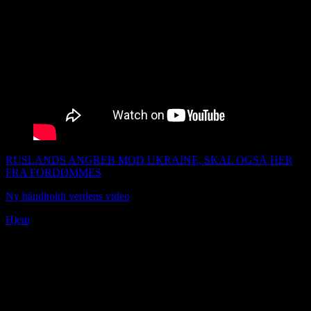
RUSLANDS ANGREB MOD UKRAINE, SKAL OGSÅ HER
FRA FORDØMMES
Ny håndholdt verdens video
Udgivet 220222
Hjem
»
Hvordan kan man heale sig selv med den spirituele energi
Se mine nye indlæg over i venstre margin og se de andre indlæg i
måneder kategorierne.
Scroll ned for at se links, hvad jeg ellers har udgivet af artikler.
Øvelse i positiv tænkning:Registrere følelse. Stil spørgsmålet til