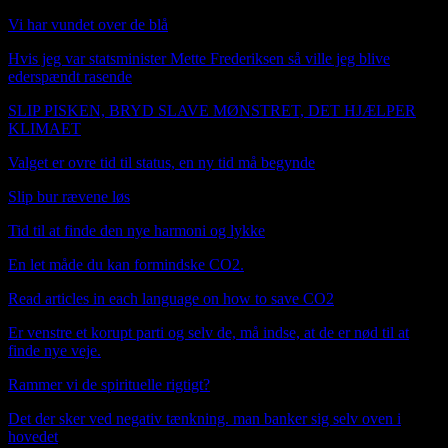
Vi har vundet over de blå
Hvis jeg var statsminister Mette Frederiksen så ville jeg blive
ederspændt rasende
SLIP PISKEN, BRYD SLAVE MØNSTRET, DET HJÆLPER
KLIMAET
Valget er ovre tid til status, en ny tid må begynde
Slip bur rævene løs
Tid til at finde den nye harmoni og lykke
En let måde du kan formindske CO2.
Read articles in each language on how to save CO2
Er venstre et korupt parti og selv de, må indse, at de er nød til at
finde nye veje.
Rammer vi de spirituelle rigtigt?
Det der sker ved negativ tænkning. man banker sig selv oven i
hovedet