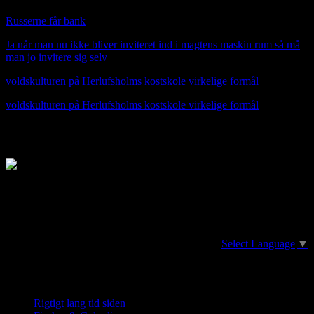
Russerne får bank
Ja når man nu ikke bliver inviteret ind i magtens maskin rum så må
man jo invitere sig selv
voldskulturen på Herlufsholms kostskole virkelige formål
voldskulturen på Herlufsholms kostskole virkelige formål
jfnmusik.dk Jan Fischer-Nielsens side
Translator/oversættelse. The page can be
translated in any language at the earth
Select Language
▼
Nye indlæg
Rigtigt lang tid siden
20. april 2026