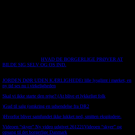
kontakt oplysninger under kontakt.
Du kan booke mig til at komme ud og spille hygge jazz. Jeg har
venner som også spiller irsk, som jeg også sikkert kan få med ud og
spille. Jeg hører også gerne fra folk der har en positiv historie at
fortælle om og hvis du også har et produkt vi kan markedet fører
igennem dette sted.
Så er webshoppen i luften. Man kan betale
med VISA, Mastercard og American express. Det er Stripe
betalalingsløsning vi bruger her. Der er naturligvis 14
dags
fortrydelser ret
En lille kommentar
HVAD DE BORGERLIGE PRØVER AT
BILDE SIG SELV OG OS IND.
ET CITAT AF Kai Nordhald
Bloch
JORDEN DØR UDEN KÆRLIGHED
Et lille lysglimt i mørket, en
ny tid ses nu i virkeligheden
Skal vi ikke starte den rejse? (At blive et lykkeligt folk
)
Gud til salg (omkring en udsendelse fra DR2
)
Hvorfor bliver samfundet ikke lukket ned, smitten eksplodere.
Videoen “skyer” Ny video udgivet 261221Videoen “skyer” og
opsang til det borgerlige Danmark