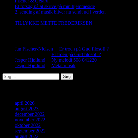
Fischer & Gelardi
28. august 2023
Et forsøg på at skrive på min hjemmeside
21. december 2022
2. sending af musik bliver nu sendt ud i verden
5. december
2022
TILLYKKE METTE FREDERIKSEN
2. november 2022
Nye kommentar
Jan Fischer-Nielsen
til
Er troen på Gud filosofi ?
Jesper Hjøllund
til
Er troen på Gud filosofi ?
Jesper Hjøllund
til
Ny melodi 508 041220
Jesper Hjøllund
til
Metal musik
Søg
efter:
Arkiver
april 2026
august 2023
december 2022
november 2022
oktober 2022
september 2022
august 2022