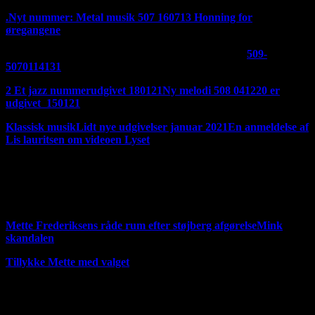
.
Nyt nummer: Metal musik 507 160713
Honning for
øregangene
Et fedt stille og roligt nummer. Udgivet den 180121
509-
5070114131
2 Et jazz nummerudgivet 180121
Ny melodi 508 041220 er
udgivet 150121
Klassisk musik
Lidt nye udgivelser januar 2021
En anmeldelse af
Lis lauritsen om videoen Lyset
Hvis du vil høre mere musik så scroll ned ad siden, der ligger
masser af links længere nede Der er kommet nye opdateringer
på mine samlinger af støtte kommentar til Mette Frederiksen
den 180321
Mette Frederiksens råde rum efter støjberg afgørelse
Mink
skandalen
Tillykke Mette med valget
Håber du vil besøge mine sponsore og hvis du oven i købet
køber noget af mine sponsores produkter, så får jeg også
betaling for det. Jeg vil nok også begynde at lægge reklamer i