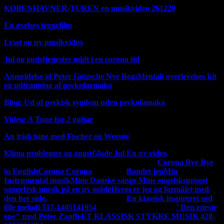
KØBENHAVNER-TUREN en musikvideo 261220
En øvelses tegnefilm
Lyset en ny musikvideo
Jul og gudstjenester midt i en corona tid
Anmeldelse af Peter Gøtzsche Nye Bog:Mentalt overlevelses kit
og udtrapning af psykofarmaka
Blog: Ud af psykisk sygdom uden psykofamaka
Video: A Tune for 2 guitar
An irish tune med Fischer og Wersøe
Klima problemer og angst
Glade Jul En ny video
MIN
Mine tidligere musik og sang udgivelser
Corona Bye Bye
MUSIK
in English
Corona Corona
på Dansk
Bandet jep
Min
Instrumental musik
Mine Danske sange
Mine engelsksproget
sange
Irsk musik på en ny måde
Hvem er jeg og formålet med
den her side.
En ny udgivelse 140220
En klassisk inspireret sød
lille melodi 517-1405141954
En ny udgivelse 120220
"Den eneste
ene" med Peter Zapffe
ET KLASSISK STYKKE MUSIK 428-