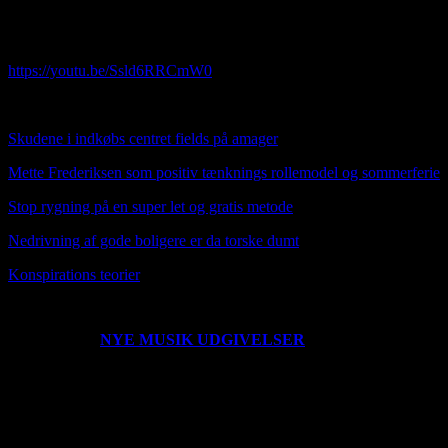
Opdateret: 07012024 Jeg er ikke perfekt, men er god nok som den
jeg er og det er du også. Brug det af det du kan bruge og smid resten
væk
https://youtu.be/Ssld6RRCmW0
HER OVER NY MUSIK VIDEO SUNDAY TUNE
Skudene i indkøbs centret fields på amager
Mette Frederiksen som positiv tænknings rollemodel og sommerferie
Stop rygning på en super let og gratis metode
Nedrivning af gode boligere er da torske dumt
Konspirat
ions teorier
0203221235
NYE MUSIK UDGIVELSER
Der er udgivet en ny
single her den 260222