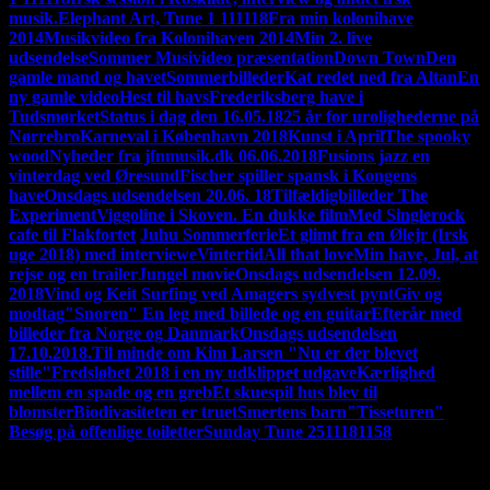
musik.
Elephant Art, Tune 1 111118
Fra min kolonihave
2014
Musikvideo fra Kolonihaven 2014
Min 2. live
udsendelse
Sommer Musivideo præsentation
Down Town
Den
gamle mand og havet
Sommerbilleder
Kat redet ned fra Altan
En
ny gamle video
Hest til havs
Frederiksberg have i
Tudsmørket
Status i dag den 16.05.18
25 år for urolighederne på
Nørrebro
Karneval i København 2018
Kunst i April
The spooky
wood
Nyheder fra jfnmusik.dk 06.06.2018
Fusions jazz en
vinterdag ved Øresund
Fischer spiller spansk i Kongens
have
Onsdags udsendelsen 20.06. 18
Tilfældigbilleder
The
Experiment
Viggoline i Skoven. En dukke film
Med Singlerock
cafe til Flakfortet
'
Juhu Sommerferie
Et glimt fra en Ølejr (Irsk
uge 2018) med interviewe
Vintertid
All that love
Min have, Jul, at
rejse og en trailer
Jungel movie
Onsdags udsendelsen 12.09.
2018
Vind og Keit Surfing ved Amagers sydvest pynt
Giv og
modtag
"Snoren" En leg med billede og en guitar
Efterår med
billeder fra Norge og Danmark
Onsdags udsendelsen
17.10.2018.
Til minde om Kim Larsen "Nu er der blevet
stille"
Fredsløbet 2018 i en ny udklippet udgave
Kærlighed
mellem en spade og en greb
Et skuespil hus blev til
blomster
Biodivasiteten er truet
Smertens barn
"Tisseturen"
Besøg på offenlige toiletter
Sunday Tune 2511181158
HVAD JEG LAVER LIGE NU:
Jeg udgiver snart en video med
en kalvakade af video klip fra mine videoer i 2020
Jeg skriver på