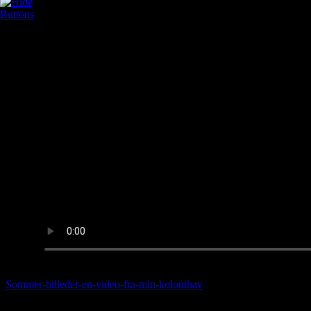
Sommer-billeder-en-video-fra-min-kolonihav
e
HER OVER NY MUSIK VIDEO SUNDAY TUNE