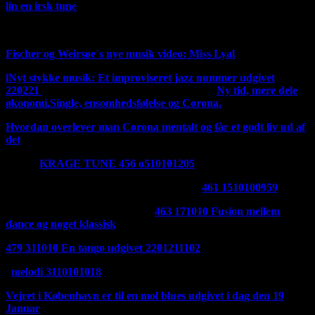
lin en irsk tune
Ny irsk tune 270221
Fischer og Weirsøe´s nye musik video: Miss Lyal
l
Nyt stykke musik: Et improviseret jazz nummer udgivet
220221
Jeg har ændret mit logo til det gamle
Ny tid, mere dele
økonomi.
Single, ensomhedsfølelse og Corona.
Hvordan overlever man Corona mentalt og får et godt liv ud af
det
Her er
KRAGE TUNE 456 o510101205
Udgivet 280121
Her er en godnat melodi udgivet 270121:
461 1510100959
Et nyt stykke musik er udgivet:
463 171010 Fusion mellem
dance og noget klassisk
udgivet 2401211436
479 311010 En tango udgivet 2201211102
Udgivet i dag 210121
melodi 3110101018
Vejret i København er til en mol blues udgivet i dag den 19
Januar