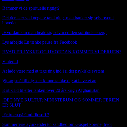
Rammer vi de spirituelle rigtigt?
Det der sker ved negativ tænkning. man banker sig selv oven i
hovedet
.
Hvordan kan man heale sig selv med den spirituele energi
Lys arbejde En tænke pause fra Facebook
HVAD ER LYKKE OG HVORDAN KOMMER VI DERHEN?
Vintertid
Booking janfn@icloud.com
At lade være med at tage ting ind i (i det psykiske system
)
Spørgsmål til dig, der kunne tænke dig at have et an
Kritik
Tid til efter tanken over 20 års krig i Afghanistan
.
DET NYE KULTUR MINISTERUM OG SOMMER FERIEN
ER SLUT
.
Er troen på Gud filosofi ?
Sommerferie agurketider
En sandhed om Gospel korene, hvor