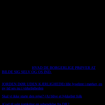
alt der er på den side er med copyright og man er vedkommende til
at linke til min side. De rigtige gode ting vil blive lagt til salg på
webshoppen. Hvis du er udlændinge og ønsker at komme i kontakt
med mig, skal du skrive til mig. Jeg tager ikke telefonen, hvis jeg
kan se at opkaldet kommer fra udlandet. skriv til mig. Se mine
kontakt oplysninger under kontakt.
Du kan booke mig til at komme ud og spille hygge jazz. Jeg har
venner som også spiller irsk, som jeg også sikkert kan få med ud og
spille. Jeg hører også gerne fra folk der har en positiv historie at
fortælle om og hvis du også har et produkt vi kan markedet fører
igennem dette sted.
Så er webshoppen i luften. Man kan betale
med VISA, Mastercard og American express. Det er Stripe
betalalingsløsning vi bruger her. Der er naturligvis 14
dags
fortrydelser ret
En lille kommentar
HVAD DE BORGERLIGE PRØVER AT
BILDE SIG SELV OG OS IND.
ET CITAT AF Kai Nordhald
Bloch
JORDEN DØR UDEN KÆRLIGHED
Et lille lysglimt i mørket, en
ny tid ses nu i virkeligheden
Skal vi ikke starte den rejse? (At blive et lykkeligt folk
)
Gud til salg (omkring en udsendelse fra DR2