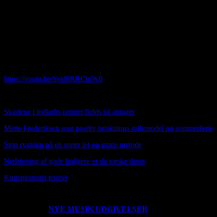
mobil phone then you had to scroll down to the bottom to find the
translation option. Its great that you visit my site and hope you find
yourself comfortable and you are welcome to write comments on
my articles and music.
Opdateret: 07012024 Jeg er ikke perfekt, men er god nok som den
jeg er og det er du også. Brug det af det du kan bruge og smid resten
væk
https://youtu.be/Ssld6RRCmW0
HER OVER NY MUSIK VIDEO SUNDAY TUNE
Skudene i indkøbs centret fields på amager
Mette Frederiksen som positiv tænknings rollemodel og sommerferie
Stop rygning på en super let og gratis metode
Nedrivning af gode boligere er da torske dumt
Konspirat
ions teorier
0203221235
NYE MUSIK UDGIVELSER
Der er udgivet en ny