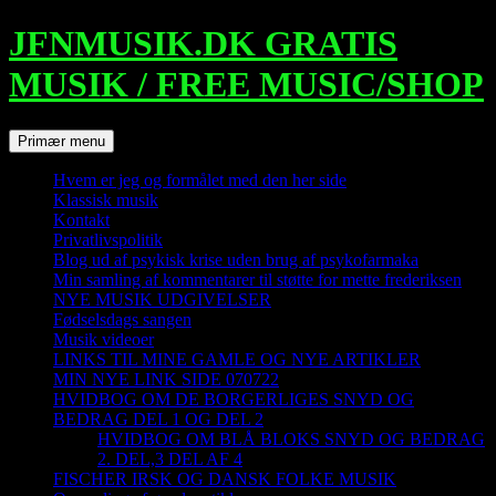
Hop
JFNMUSIK.DK GRATIS
til
indhold
MUSIK / FREE MUSIC/SHOP
Søg
Primær menu
Hvem er jeg og formålet med den her side
Klassisk musik
Kontakt
Privatlivspolitik
Blog ud af psykisk krise uden brug af psykofarmaka
Min samling af kommentarer til støtte for mette frederiksen
NYE MUSIK UDGIVELSER
Fødselsdags sangen
Musik videoer
LINKS TIL MINE GAMLE OG NYE ARTIKLER
MIN NYE LINK SIDE 070722
HVIDBOG OM DE BORGERLIGES SNYD OG
BEDRAG DEL 1 OG DEL 2
HVIDBOG OM BLÅ BLOKS SNYD OG BEDRAG
2. DEL,3 DEL AF 4
FISCHER IRSK OG DANSK FOLKE MUSIK