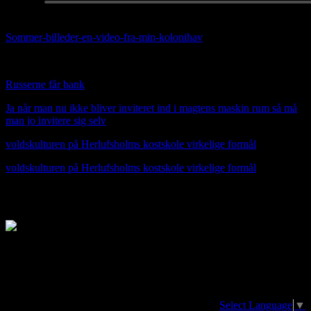
Sommer-billeder-en-video-fra-min-kolonihav
e
HER OVER NY MUSIK VIDEO SUNDAY TUNE
Russerne får bank
Ja når man nu ikke bliver inviteret ind i magtens maskin rum så må
man jo invitere sig selv
voldskulturen på Herlufsholms kostskole virkelige formål
voldskulturen på Herlufsholms kostskole virkelige formål
jfnmusik.dk Jan Fischer-Nielsens side
Translator/oversættelse. The page can be
translated in any language at the earth
Select Language
▼