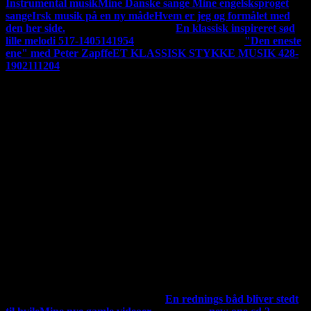
Instrumental musik
Mine Danske sange
Mine engelsksproget
sange
Irsk musik på en ny måde
Hvem er jeg og formålet med
den her side.
En ny udgivelse 140220
En klassisk inspireret sød
lille melodi 517-1405141954
En ny udgivelse 120220
"Den eneste
ene" med Peter Zapffe
ET KLASSISK STYKKE MUSIK 428-
1902111204
Jeg har nu udgivet hele mit album "Vintertid og andre varme
sange
"For en god ordensskyld så er der copyrights på det hele, alt
tilhører undertegnet. Hvis du ønsker at kopier noget skal du ha
tilladelse.Hvis du vil indspille mine ting skal du have tilladelse,
men det får du sikkert lov til, men det skal udgives her på min
side. Men du er også velkommen til bare at linke til min
side.Man kan støtte dette magasin på mobil pay. på 23833771
P3 i DR har de et slogan, der siger "Det man hører er man
selv" Jeg vælger at sige "Det man siger er man selv"
Min
youtube kanal hedder: Fischers kanal, men mine videoer kan
også ses her. Se linkene længere nede.
Jeg udgiver min musik
både på Youtube og her. Jeg skriver om den her. Men der
kommer nye videoer ind i mellem. Se de andre video længere
ned i den her kolonne. "Mine videoer" der ligger nu 57 styks
af
MINE UDGIVET VIDEOER:
En rednings båd bliver stedt