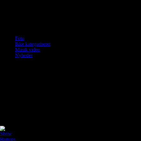
Jeg underviser i guitar, bas og brugsklaver.Skriv til
jfn@jfnmusik.dk eller ring til 23833771.
Kategorier
Foto
Ikke kategoriseret
Musik video
Nyheder