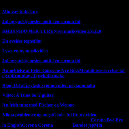
Min e mail er
janfn@icloud.com
Min vægttabs kur
Jul og gudstjenester midt i en corona tid
KØBENHAVNER-TUREN en musikvideo 261220
En øvelses tegnefilm
Lyset en ny musikvideo
Jul og gudstjenester midt i en corona tid
Anmeldelse af Peter Gøtzsche Nye Bog:Mentalt overlevelses kit
og udtrapning af psykofarmaka
Blog: Ud af psykisk sygdom uden psykofamaka
Video: A Tune for 2 guitar
An irish tune med Fischer og Wersøe
Klima problemer og angst
Glade Jul En ny video
MIN
Mine tidligere musik og sang udgivelser
Corona Bye Bye
MUSIK
in English
Corona Corona
på Dansk
Bandet jep
Min