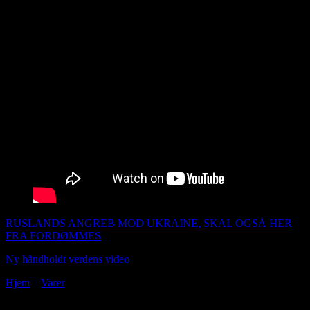
single her den 260222
RUSLANDS ANGREB MOD UKRAINE, SKAL OGSÅ HER
FRA FORDØMMES
Ny håndholdt verdens video
Udgivet 220222
Hjem
»
Varer
»
All that love
Se mine nye indlæg over i venstre margin og se de andre indlæg i