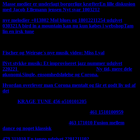
Masse medier er underlagt borgerlige kræfter
En lille diskusion
med Jacob Ellemann jensen Nyt svar 100321
2
nye melodier +013802 Mol blues og 18012211254 udgivet
030321
A bird in a mountain kan nu kun købes i webshop
Tam
lin en irsk tune
Ny irsk tune 270221
Fischer og Weirsøe´s nye musik video: Miss Lyal
l
Nyt stykke musik: Et improviseret jazz nummer udgivet
220221
Jeg har ændret mit logo til det gamle
Ny tid, mere dele
økonomi.
Single, ensomhedsfølelse og Corona.
Hvordan overlever man Corona mentalt og får et godt liv ud af
det
Her er
KRAGE TUNE 456 o510101205
Udgivet 280121
Her er en godnat melodi udgivet 270121:
461 1510100959
Et nyt stykke musik er udgivet:
463 171010 Fusion mellem
dance og noget klassisk
udgivet 2401211436
479 311010 En tango udgivet 2201211102
Udgivet i dag 210121