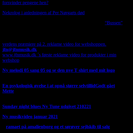
forsvinder pengene hen?
Nekrolog i anledningen af Per Nørgarts død
I anledningen af Per Nørgards død udgiver jeg sangen
“Bussen”
Hvis du ser oppe i venstre hjørne på en computer, er der
mulighed for at oversætte min side til alverdens sprog, dog med
Google, men dog forståeligt.
verdens præmiere på 2. reklame video for webshoppen.
jfn@jfnmusik.dk
www.jfnmusik.dk ´s første reklame video for produkter i min
webshop
Ny melodi 05 sang 05 og se den nye T shirt med mit logo
T
shirten kommer ikke i produktion foreløbig.
En psykologisk øvelse i at opnå større selvtillid
Godt gået
Mette
fortsat fra Facebook 220321 i anledningen af
oplukningen forår 2021
Sunday night blues Ny Tune udgivet 210221
Ny musikvideo januar 2021
D
ramaet på amalienborg og et sørøver sejlskib til salg