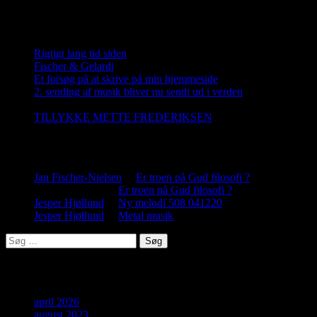
Nye indlæg
Rigtigt lang tid siden
20. april 2026
Fischer & Gelardi
28. august 2023
Et forsøg på at skrive på min hjemmeside
21. december 2022
2. sending af musik bliver nu sendt ud i verden
5. december
2022
TILLYKKE METTE FREDERIKSEN
2. november 2022
Nye kommentar
Jan Fischer-Nielsen
til
Er troen på Gud filosofi ?
Jesper Hjøllund
til
Er troen på Gud filosofi ?
Jesper Hjøllund
til
Ny melodi 508 041220
Jesper Hjøllund
til
Metal musik
Søg
efter:
Arkiver
april 2026
august 2023