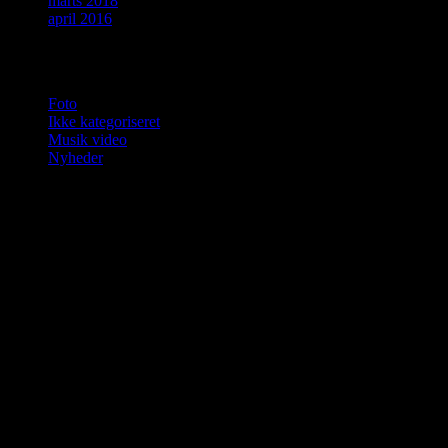
marts 2018
april 2016
Kategorier
Foto
Ikke kategoriseret
Musik video
Nyheder
Jan Fischer-Nielsen, musik, gratis, gratis
musik, musik udgivelser, musik salg, salg
af plakat kunst, sponsore ønskes, hunde,
hund, “KNUDSEN, FISCHER OG
STEINER” En ny jazz trio, spansk musik,
jazz, billeder, nye positive tanke mønstre,
artikler,Irsk musik. Mette Frederiksen,
Save The street dog, irsk session, Video,
Livet på landet, kunst, foto, film, kat,
sommerbilleder, karneval, Kongenshave,