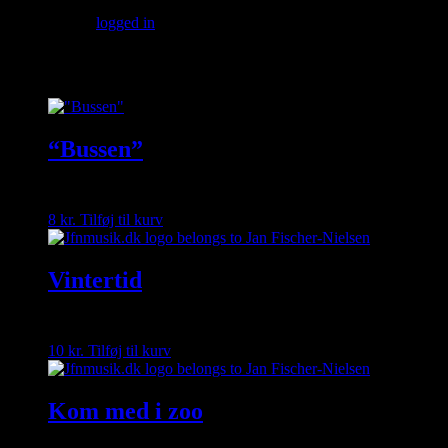
Du skal være
logged in
for at afgive en anmeldelse.
Relaterede varer
“Bussen”
8
kr.
Tilføj til kurv
Vintertid
10
kr.
Tilføj til kurv
Kom med i zoo