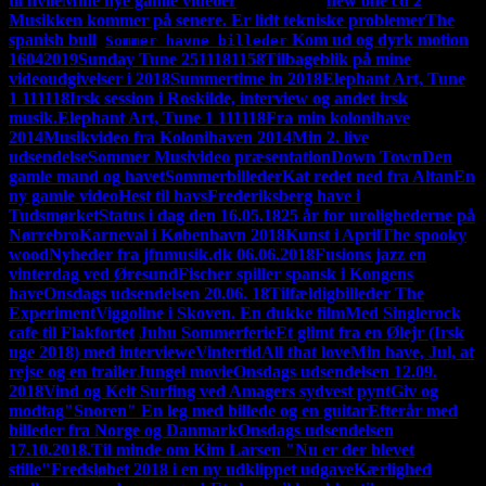
til hvile
Mine nye gamle videoer
ny 17-09-19
new one cd 2
Musikken kommer på senere. Er lidt tekniske problemer
The
spanish bull
Kom ud og dyrk motion
Sommer havne billeder
16042019
Sunday Tune 2511181158
Tilbageblik på mine
videoudgivelser i 2018
Summertime in 2018
Elephant Art, Tune
1 111118
Irsk session i Roskilde, interview og andet irsk
musik.
Elephant Art, Tune 1 111118
Fra min kolonihave
2014
Musikvideo fra Kolonihaven 2014
Min 2. live
udsendelse
Sommer Musivideo præsentation
Down Town
Den
gamle mand og havet
Sommerbilleder
Kat redet ned fra Altan
En
ny gamle video
Hest til havs
Frederiksberg have i
Tudsmørket
Status i dag den 16.05.18
25 år for urolighederne på
Nørrebro
Karneval i København 2018
Kunst i April
The spooky
wood
Nyheder fra jfnmusik.dk 06.06.2018
Fusions jazz en
vinterdag ved Øresund
Fischer spiller spansk i Kongens
have
Onsdags udsendelsen 20.06. 18
Tilfældigbilleder
The
Experiment
Viggoline i Skoven. En dukke film
Med Singlerock
cafe til Flakfortet
'
Juhu Sommerferie
Et glimt fra en Ølejr (Irsk
uge 2018) med interviewe
Vintertid
All that love
Min have, Jul, at
rejse og en trailer
Jungel movie
Onsdags udsendelsen 12.09.
2018
Vind og Keit Surfing ved Amagers sydvest pynt
Giv og
modtag
"Snoren" En leg med billede og en guitar
Efterår med
billeder fra Norge og Danmark
Onsdags udsendelsen
17.10.2018.
Til minde om Kim Larsen "Nu er der blevet
stille"
Fredsløbet 2018 i en ny udklippet udgave
Kærlighed