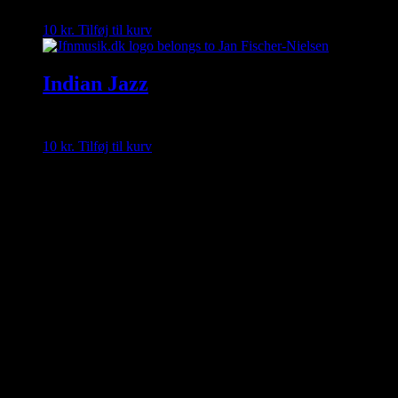
10
kr.
Tilføj til kurv
Indian Jazz
10
kr.
Tilføj til kurv
Velkommen til Gratis musik / Free
music/Blog/Shop
JEG HAR NU SAMLET ALLE MINE ARTIKLER I TO LINK
BOKSE OG FØDSELSDAG SANGEN LIGGER OPPE
ØVERST I HOVEDE MENUEN.
Velcome to my foreign visitors. On this site, it is possible to have my
pages translated into almost any language in the world. Go to " G
Vælg sprog " and find the language of your Country. I'm sure you
can easily find articles that are also of interest to you. If you are on a