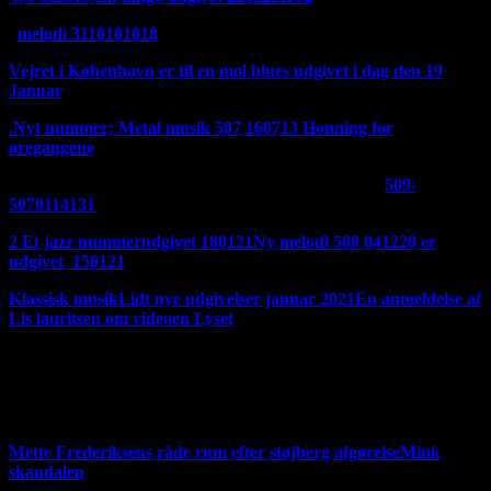
melodi 3110101018
Vejret i København er til en mol blues udgivet i dag den 19
Januar
.
Nyt nummer: Metal musik 507 160713
Honning for
øregangene
Et fedt stille og roligt nummer. Udgivet den 180121
509-
5070114131
2 Et jazz nummerudgivet 180121
Ny melodi 508 041220 er
udgivet 150121
Klassisk musik
Lidt nye udgivelser januar 2021
En anmeldelse af
Lis lauritsen om videoen Lyset
Hvis du vil høre mere musik så scroll ned ad siden, der ligger
masser af links længere nede Der er kommet nye opdateringer
på mine samlinger af støtte kommentar til Mette Frederiksen
den 180321
Mette Frederiksens råde rum efter støjberg afgørelse
Mink
skandalen