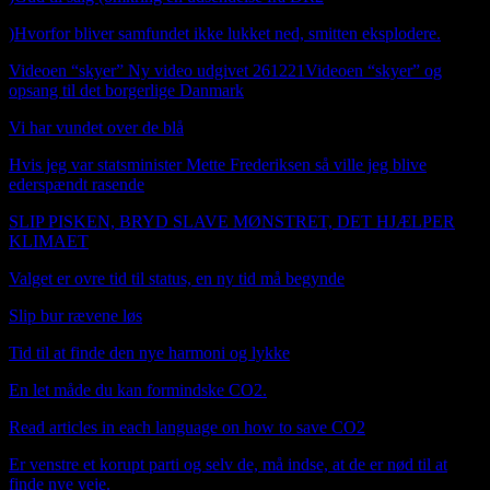
)
Hvorfor bliver samfundet ikke lukket ned, smitten eksplodere.
Videoen “skyer” Ny video udgivet 261221Videoen “skyer” og
opsang til det borgerlige Danmark
Vi har vundet over de blå
Hvis jeg var statsminister Mette Frederiksen så ville jeg blive
ederspændt rasende
SLIP PISKEN, BRYD SLAVE MØNSTRET, DET HJÆLPER
KLIMAET
Valget er ovre tid til status, en ny tid må begynde
Slip bur rævene løs
Tid til at finde den nye harmoni og lykke
En let måde du kan formindske CO2.
Read articles in each language on how to save CO2
Er venstre et korupt parti og selv de, må indse, at de er nød til at
finde nye veje.