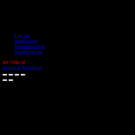
ølejr, dukke film, Kim Larsen, blomster,
Biodivasitet, Offenlige toiletter, skuespil,
dyr, natur, klima, spiritualitet
Log ind
Indlægsfeed
Kommentarfeed
WordPress.org
Set Vidio id
Drevet af WordPress