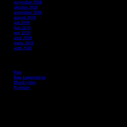
november 2018
oktober 2018
september 2018
august 2018
juli 2018
juni 2018
maj 2018
april 2018
marts 2018
april 2016
Kategorier
Foto
Ikke kategoriseret
Musik video
Nyheder
Jan Fischer-Nielsen, musik, gratis, gratis
musik, musik udgivelser, musik salg, salg
af plakat kunst, sponsore ønskes, hunde,
hund, “KNUDSEN, FISCHER OG