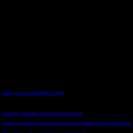
JEG HAR NU SAMLET ALLE MINE ARTIKLER I TO LINK
BOKSE OG FØDSELSDAG SANGEN LIGGER OPPE
ØVERST I HOVEDE MENUEN.
Velcome to my foreign visitors. On this site, it is possible to have my
pages translated into almost any language in the world. Go to " G
Vælg sprog " and find the language of your Country. I'm sure you
can easily find articles that are also of interest to you. If you are on a
mobil phone then you had to scroll down to the bottom to find the
translation option. Its great that you visit my site and hope you find
yourself comfortable and you are welcome to write comments on
my articles and music.
Opdateret: 07012024 Jeg er ikke perfekt, men er god nok som den
jeg er og det er du også. Brug det af det du kan bruge og smid resten
væk
https://youtu.be/Ssld6RRCmW0
HER OVER NY MUSIK VIDEO SUNDAY TUNE
Skudene i indkøbs centret fields på amager
Mette Frederiksen som positiv tænknings rollemodel og sommerferie