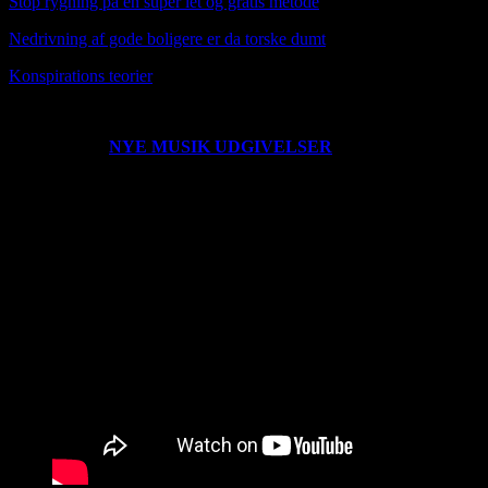
Stop rygning på en super let og gratis metode
Nedrivning af gode boligere er da torske dumt
Konspirat
ions teorier
0203221235
NYE MUSIK UDGIVELSER
Der er udgivet en ny
single her den 260222