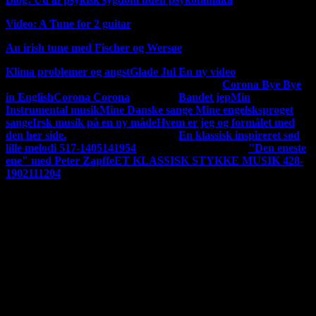
Video: A Tune for 2 guitar
An irish tune med Fischer og Wersøe
Klima problemer og angst
Glade Jul En ny video
MIN
Mine tidligere musik og sang udgivelser
Corona Bye Bye
MUSIK
in English
Corona Corona
på Dansk
Bandet jep
Min
Instrumental musik
Mine Danske sange
Mine engelsksproget
sange
Irsk musik på en ny måde
Hvem er jeg og formålet med
den her side.
En ny udgivelse 140220
En klassisk inspireret sød
lille melodi 517-1405141954
En ny udgivelse 120220
"Den eneste
ene" med Peter Zapffe
ET KLASSISK STYKKE MUSIK 428-
1902111204
Jeg har nu udgivet hele mit album "Vintertid og andre varme
sange
"For en god ordensskyld så er der copyrights på det hele, alt
tilhører undertegnet. Hvis du ønsker at kopier noget skal du ha
tilladelse.Hvis du vil indspille mine ting skal du have tilladelse,
men det får du sikkert lov til, men det skal udgives her på min
side. Men du er også velkommen til bare at linke til min
side.Man kan støtte dette magasin på mobil pay. på 23833771