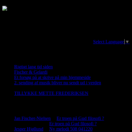
Translator/oversættelse. The page can be
translated in any language at the earth
Select Language
▼
Nye indlæg
Rigtigt lang tid siden
20. april 2026
Fischer & Gelardi
28. august 2023
Et forsøg på at skrive på min hjemmeside
21. december 2022
2. sending af musik bliver nu sendt ud i verden
5. december
2022
TILLYKKE METTE FREDERIKSEN
2. november 2022
Nye kommentar
Jan Fischer-Nielsen
til
Er troen på Gud filosofi ?
Jesper Hjøllund
til
Er troen på Gud filosofi ?
Jesper Hjøllund
til
Ny melodi 508 041220