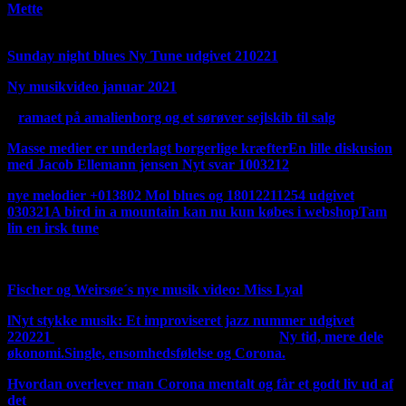
Mette
fortsat fra Facebook 220321 i anledningen af
oplukningen forår 2021
Sunday night blues Ny Tune udgivet 210221
Ny musikvideo januar 2021
D
ramaet på amalienborg og et sørøver sejlskib til salg
Masse medier er underlagt borgerlige kræfter
En lille diskusion
med Jacob Ellemann jensen Nyt svar 100321
2
nye melodier +013802 Mol blues og 18012211254 udgivet
030321
A bird in a mountain kan nu kun købes i webshop
Tam
lin en irsk tune
Ny irsk tune 270221
Fischer og Weirsøe´s nye musik video: Miss Lyal
l
Nyt stykke musik: Et improviseret jazz nummer udgivet
220221
Jeg har ændret mit logo til det gamle
Ny tid, mere dele
økonomi.
Single, ensomhedsfølelse og Corona.
Hvordan overlever man Corona mentalt og får et godt liv ud af
det