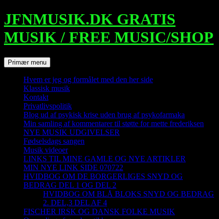
Hop
JFNMUSIK.DK GRATIS
til
indhold
MUSIK / FREE MUSIC/SHOP
Søg
Primær menu
Hvem er jeg og formålet med den her side
Klassisk musik
Kontakt
Privatlivspolitik
Blog ud af psykisk krise uden brug af psykofarmaka
Min samling af kommentarer til støtte for mette frederiksen
NYE MUSIK UDGIVELSER
Fødselsdags sangen
Musik videoer
LINKS TIL MINE GAMLE OG NYE ARTIKLER
MIN NYE LINK SIDE 070722
HVIDBOG OM DE BORGERLIGES SNYD OG
BEDRAG DEL 1 OG DEL 2
HVIDBOG OM BLÅ BLOKS SNYD OG BEDRAG
2. DEL,3 DEL AF 4
FISCHER IRSK OG DANSK FOLKE MUSIK