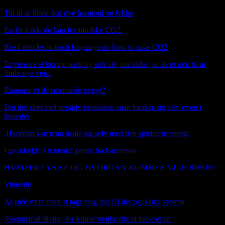
Tid til at finde den nye harmoni og lykke
En let måde du kan formindske CO2.
Read articles in each language on how to save CO2
Er venstre et korupt parti og selv de, må indse, at de er nød til at
finde nye veje.
Rammer vi de spirituelle rigtigt?
Det der sker ved negativ tænkning. man banker sig selv oven i
hovedet
.
Hvordan kan man heale sig selv med den spirituele energi
Lys arbejde En tænke pause fra Facebook
HVAD ER LYKKE OG HVORDAN KOMMER VI DERHEN?
Vintertid
Booking janfn@icloud.com
At lade være med at tage ting ind i (i det psykiske system
)
Spørgsmål til dig, der kunne tænke dig at have et an