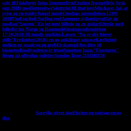
cafe til Flakfortet
'
Juhu Sommerferie
Et glimt fra en Ølejr (Irsk
uge 2018) med interviewe
Vintertid
All that love
Min have, Jul, at
rejse og en trailer
Jungel movie
Onsdags udsendelsen 12.09.
2018
Vind og Keit Surfing ved Amagers sydvest pynt
Giv og
modtag
"Snoren" En leg med billede og en guitar
Efterår med
billeder fra Norge og Danmark
Onsdags udsendelsen
17.10.2018.
Til minde om Kim Larsen "Nu er der blevet
stille"
Fredsløbet 2018 i en ny udklippet udgave
Kærlighed
mellem en spade og en greb
Et skuespil hus blev til
blomster
Biodivasiteten er truet
Smertens barn
"Tisseturen"
Besøg på offenlige toiletter
Sunday Tune 2511181158
HVAD JEG LAVER LIGE NU:
Jeg udgiver snart en video med
en kalvakade af video klip fra mine videoer i 2020
Jeg skriver på
min blog. Indspiller musik. Jeg har fået bedre video redigerings
udstyr, mere computer kræft, så nu vil jeg kunne lave flotter
videoer håber jeg. Der kommer flere indlæg og man kan
sagtens komme med kommentarer, hvis man har lyst til
det.
"Fischer og Weirsøe lavede en live udsendelse på Facebook,
men desværre komme det til at ligge ned
Jeg har udgivet 18
ældre melodier. Se under Min musik.
Sådan er status lige
nu:
ARTIKLER:
Save the street dog
Fischer og weirsøe en ny
duo
CD UDGIVELSE:
Jeg udgav for en 8-9 år siden en CD med
gruppen IB kaldte jeg havde tænkt at udgive et interview men
det er ikke sikkert at det udkommer
ANDRE SAMSPILS